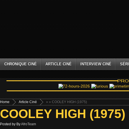
CHRONIQUE CINÉ
ARTICLE CINÉ
INTERVIEW CINÉ
SÉRI
Home
Article Ciné
»
» COOLEY HIGH (1975)
COOLEY HIGH (1975)
Posted by By
AfroTeam