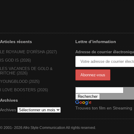
Articles récents
Lettre d’information
LE ROYAUME D’ORÏSHA (2027)
Adresse de courrier électroniqu
IS GOD IS (2026)
LES VACANCES DE GOLO &
RITCHIE (2026)
YOUNGBLOOD (2025)
I LOVE BOOSTERS (2026)
Archives
Trouves ton film en Streaming
Archives
© 2001- 2026 Afro Style Communication All rights reserved.