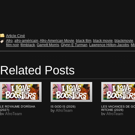
Article Ciné
Afro
,
afro-américain
,
Afro-American Movie
,
black film
,
black movie
,
blackmovie
,
film noir
,
filmblack
,
Garrett Morris
,
Glynn E Turman
,
Lawrence Hilton-Jacobs
,
Mi
Related Posts
LE ROYAUME D'ORÏSHA
IS GOD IS (2026)
LES VACANCES DE G
(2027)
by
AfroTeam
RITCHIE (2026)
by
AfroTeam
by
AfroTeam