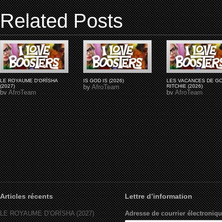
Related Posts
LE ROYAUME D'ORÏSHA
IS GOD IS (2026)
LES VACANCES DE G
(2027)
by
AfroTeam
RITCHIE (2026)
by
AfroTeam
by
AfroTeam
Articles récents
Lettre d’information
LE ROYAUME D’ORÏSHA (2027)
Adresse de courrier électroniqu