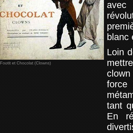
ave
révolu
premiè
blanc 
Loin 
mettr
Footit et Chocolat (Clowns)
clow
force
métam
tant q
En r
divert