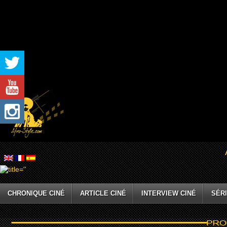
CHRONIQUE CINÉ
ARTICLE CINÉ
INTERVIEW CINÉ
SÉRI