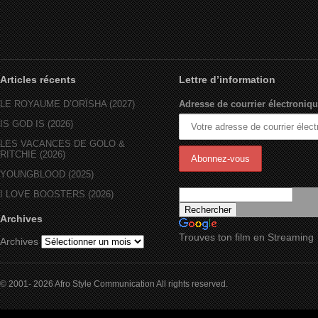
Articles récents
Lettre d’information
LE ROYAUME D’ORÏSHA (2027)
Adresse de courrier électroniqu
IS GOD IS (2026)
LES VACANCES DE GOLO &
RITCHIE (2026)
YOUNGBLOOD (2025)
I LOVE BOOSTERS (2026)
Archives
Trouves ton film en Streaming
Archives
© 2001- 2026 Afro Style Communication All rights reserved.