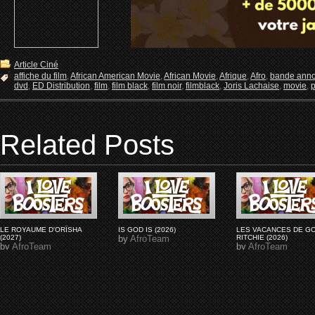
Article Ciné
affiche du film
,
African American Movie
,
African Movie
,
Afrique
,
Afro
,
bande anno
dvd
,
ED Distribution
,
film
,
film black
,
film noir
,
filmblack
,
Joris Lachaise
,
movie
,
p
Related Posts
LE ROYAUME D'ORÏSHA
IS GOD IS (2026)
LES VACANCES DE G
(2027)
by
AfroTeam
RITCHIE (2026)
by
AfroTeam
by
AfroTeam