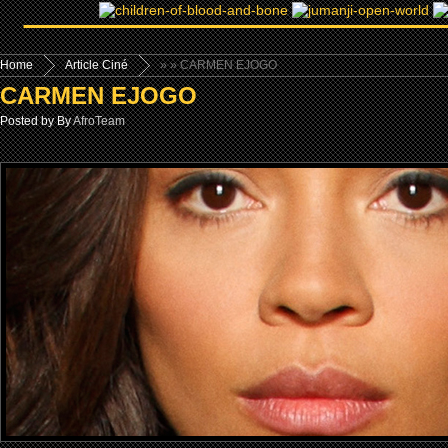
Home
Article Ciné
»
» CARMEN EJOGO
CARMEN EJOGO
Posted by By
AfroTeam