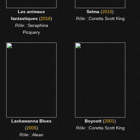
Les animaux
Selma
(
2015
)
fantastiques
(
2016
)
Rôle:
:Coretta Scott King
Rôle:
:Seraphina
Picquery
(2005)
(2001)
Lackawanna Blues
Boycott
CLICK ME
CLICK ME
Lackawanna Blues
Boycott
(
2001
)
(
2005
)
Rôle:
:Coretta Scott King
Rôle:
:Alean