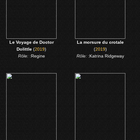
CLICK ME
CLICK ME
Le Voyage de Doctor
La morsure du crotale
Dolittle
(
2019
)
(
2019
)
Rôle:
:Regine
Rôle:
:Katrina Ridgeway
(2016)
(2015)
Les animaux fantastiques
Selma
CLICK ME
CLICK ME