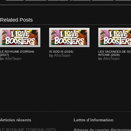
Related Posts
LE ROYAUME D'ORÏSHA
IS GOD IS (2026)
LES VACANCES DE G
(2027)
by
AfroTeam
RITCHIE (2026)
by
AfroTeam
by
AfroTeam
Articles récents
Lettre d’information
LE ROYAUME D’ORÏSHA (2027)
Adresse de courrier électroniqu