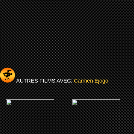
AUTRES FILMS AVEC:
Carmen Ejogo
(2019)
(2019)
Le Voyage de Doctor
La morsure du crotale
Dolittle