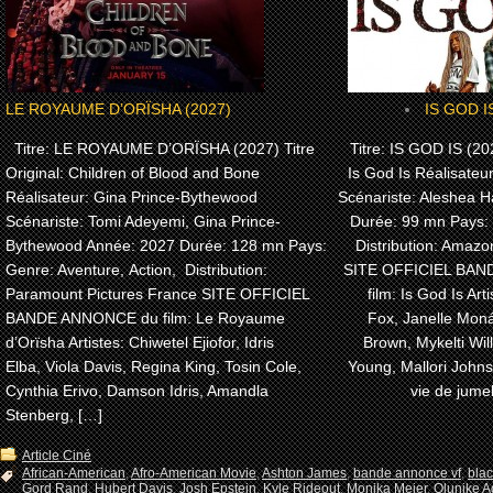
LE ROYAUME D’ORÏSHA (2027)
IS GOD I
Titre: LE ROYAUME D’ORÏSHA (2027) Titre
Titre: IS GOD IS (202
Original: Children of Blood and Bone
Is God Is Réalisateu
Réalisateur: Gina Prince-Bythewood
Scénariste: Aleshea H
Scénariste: Tomi Adeyemi, Gina Prince-
Durée: 99 mn Pays:
Bythewood Année: 2027 Durée: 128 mn Pays:
Distribution: Amaz
Genre: Aventure, Action, Distribution:
SITE OFFICIEL BA
Paramount Pictures France SITE OFFICIEL
film: Is God Is Arti
BANDE ANNONCE du film: Le Royaume
Fox, Janelle Moná
d’Orïsha Artistes: Chiwetel Ejiofor, Idris
Brown, Mykelti Wi
Elba, Viola Davis, Regina King, Tosin Cole,
Young, Mallori John
Cynthia Erivo, Damson Idris, Amandla
vie de jume
Stenberg, […]
Article Ciné
African-American
,
Afro-American Movie
,
Ashton James
,
bande annonce vf
,
bla
Gord Rand
,
Hubert Davis
,
Josh Epstein
,
Kyle Rideout
,
Monika Meier
,
Olunike Ad