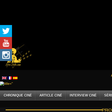
CHRONIQUE CINÉ
ARTICLE CINÉ
INTERVIEW CINÉ
SÉRI