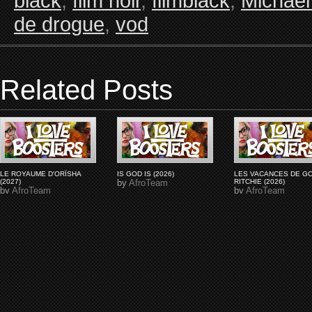
black
,
film noir
,
filmblack
,
Michael 
de drogue
,
vod
Related Posts
LE ROYAUME D'ORÏSHA
IS GOD IS (2026)
LES VACANCES DE G
(2027)
by
AfroTeam
RITCHIE (2026)
by
AfroTeam
by
AfroTeam