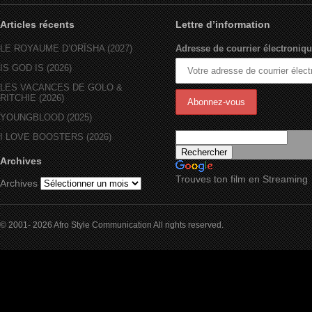
Articles récents
Lettre d’information
LE ROYAUME D’ORÏSHA (2027)
Adresse de courrier électroniqu
IS GOD IS (2026)
LES VACANCES DE GOLO &
RITCHIE (2026)
YOUNGBLOOD (2025)
I LOVE BOOSTERS (2026)
Archives
Trouves ton film en Streaming
Archives
© 2001- 2026 Afro Style Communication All rights reserved.