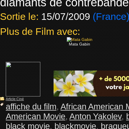
diamants de contrebande
Sortie le:
15/07/2009
(France
Plus de Film avec:
Mata Gabin
Article Ciné
affiche du film
,
African American 
American Movie
,
Anton Yakolev
,
black movie
,
blackmovie
,
braque