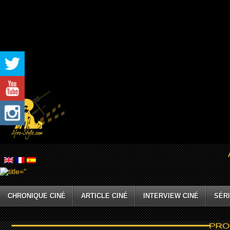
CHRONIQUE CINÉ
ARTICLE CINÉ
INTERVIEW CINÉ
SÉRI