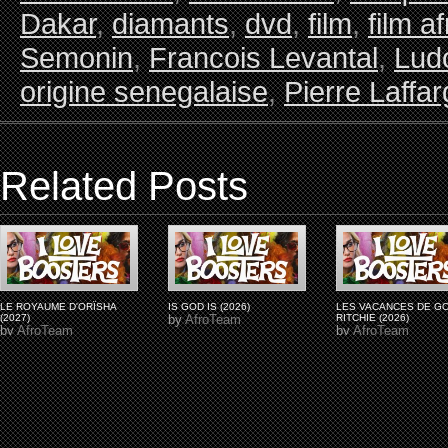
Dakar
,
diamants
,
dvd
,
film
,
film a
Semonin
,
Francois Levantal
,
Ludo
origine senegalaise
,
Pierre Laffa
Related Posts
LE ROYAUME D'ORÏSHA
IS GOD IS (2026)
LES VACANCES DE G
(2027)
by
AfroTeam
RITCHIE (2026)
by
AfroTeam
by
AfroTeam