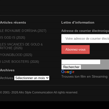
Articles récents
Lettre d’information
LE ROYAUME D’ORÏSHA (2027)
Adresse de courrier électroniqu
IS GOD IS (2026)
LES VACANCES DE GOLO &
RITCHIE (2026)
YOUNGBLOOD (2025)
I LOVE BOOSTERS (2026)
Archives
Trouves ton film en Streaming
Archives
© 2001- 2026 Afro Style Communication All rights reserved.