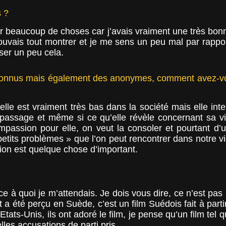
s ?
rer beaucoup de choses car j’avais vraiment une très bonne 
ouvais tout montrer et je me sens un peu mal par rap
ser un peu cela.
s connus mais également des anonymes, comment avez-vou
 elle est vraiment très bas dans la société mais elle int
 passage et même si ce qu’elle révèle concernant sa vie,
assion pour elle, on veut la consoler et pourtant d’un
 petits problèmes » que l’on peut rencontrer dans notre vi
cation est quelque chose d’important.
 ce à quoi je m’attendais. Je dois vous dire, ce n’est p
a été perçu en Suède, c’est un film Suédois fait à part
ats-Unis, ils ont adoré le film, je pense qu’un film tel qu
elles accusations de parti pris.