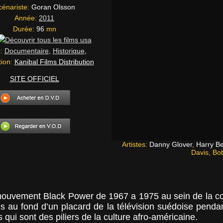
cénariste:
Goran Olsson
Année:
2011
Durée:
96
mn
e:
Documentaire
,
Historique
,
tion:
Kanibal Films Distribution
SITE OFFICIEL
Artistes:
Danny Glover
,
Harry Be
Davis, Bo
 mouvement Black Power de 1967 a 1975 au sein de la c
 au fond d’un placard de la télévision suédoise pendant
s qui sont des piliers de la culture afro-américaine.