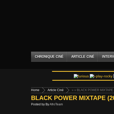
CHRONIQUE CINÉ
ARTICLE CINÉ
INTERV
Home
Article Ciné
»
» BLACK POWER MIXTAPE 
BLACK POWER MIXTAPE (20
Posted by By
AfroTeam