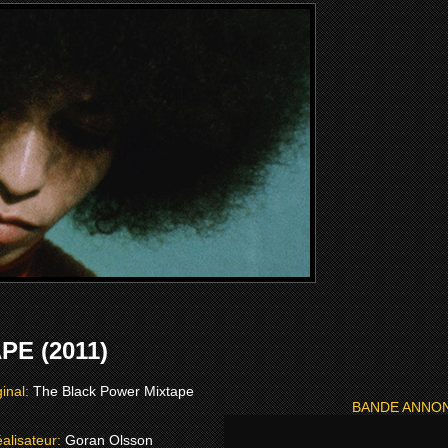
E (2011)
ginal:
The Black Power Mixtape
BANDE ANNO
alisateur:
Goran Olsson