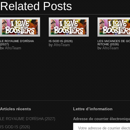
Related Posts
LE ROYAUME D'ORÏSHA
IS GOD IS (2026)
LES VACANCES DE G
(2027)
by
AfroTeam
RITCHIE (2026)
by
AfroTeam
by
AfroTeam
Articles récents
Lettre d’information
LE ROYAUME D’ORÏSHA (2027)
Adresse de courrier électroniqu
IS GOD IS (2026)