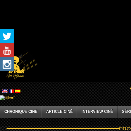
CHRONIQUE CINÉ
ARTICLE CINÉ
INTERVIEW CINÉ
SÉRI