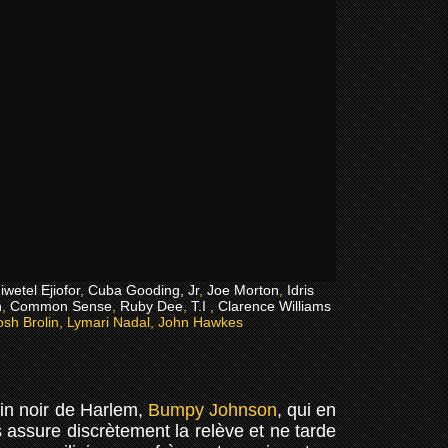
iwetel Ejiofor
,
Cuba Gooding, Jr
,
Joe Morton
,
Idris
h
,
Common Sense
,
Ruby Dee
,
T.I
,
Clarence Williams
osh Brolin, Lymari Nadal, John Hawkes
in noir de Harlem,
Bumpy Johnson
, qui en
 assure discrètement la relève et ne tarde