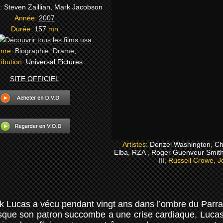
e:
Steven Zaillian, Mark Jacobson
Année:
2007
Durée:
157
mn
nre:
Biographie
,
Drame
,
ribution:
Universal Pictures
SITE OFFICIEL
Artistes:
Denzel Washington
,
Ch
Elba
,
RZA
,
Roger Guenveur Smit
III
, Russell Crowe, J
 Lucas a vécu pendant vingt ans dans l’ombre du Parra
orsque son patron succombe a une crise cardiaque, Lucas