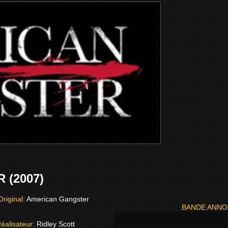
(2007)
Original:
American Gangster
BANDE ANN
éalisateur:
Ridley Scott