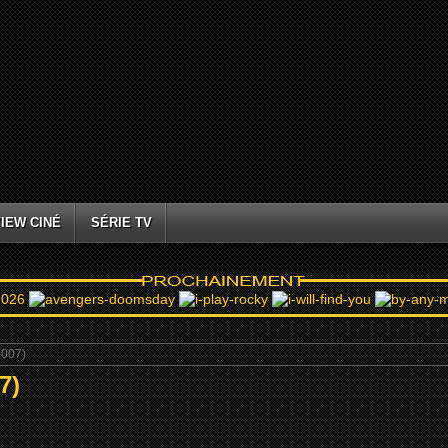
IEW CINÉ
SÉRIE TV
007)
7)