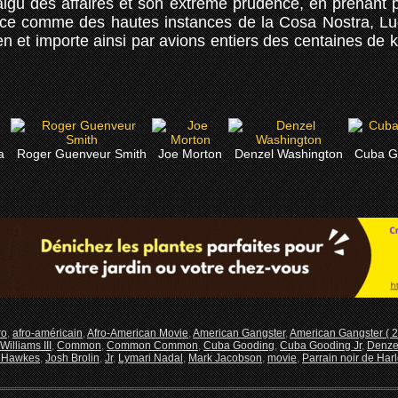
igu des affaires et son extrême prudence, en prenant po
lice comme des hautes instances de la Cosa Nostra, Luca
 et importe ainsi par avions entiers des centaines de ki
a
Roger Guenveur Smith
Joe Morton
Denzel Washington
Cuba Go
ro
,
afro-américain
,
Afro-American Movie
,
American Gangster
,
American Gangster ( 2
illiams III
,
Common
,
Common Common
,
Cuba Gooding
,
Cuba Gooding Jr
,
Denze
 Hawkes
,
Josh Brolin
,
Jr
,
Lymari Nadal
,
Mark Jacobson
,
movie
,
Parrain noir de Har