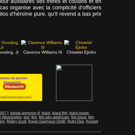
ur auxiliaires ses frères et cousins et en
s organise avec la complicité d’officiers
los d’héroïne pure, qu’il revend a bas prix
oding, Jr
Clarence Williams III
Chiwetel Ejiofor
007 )
,
bande annonce vf
,
black
,
black film
,
black movie
,
l Washington
,
dvd
,
film
,
film afro-américain
,
film black
,
film
lem
,
Ridley Scott
,
Roger Guenveur Smith
,
Ruby Dee
,
Russell