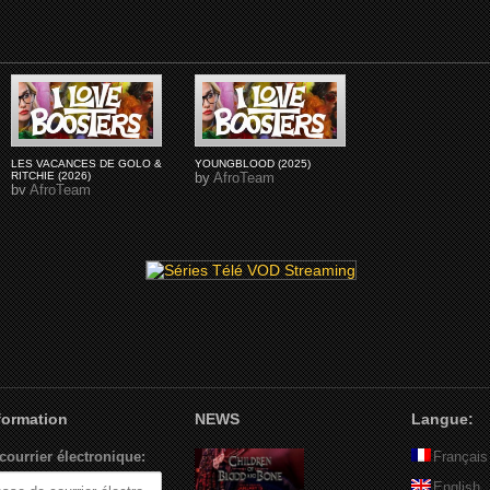
LES VACANCES DE GOLO &
YOUNGBLOOD (2025)
RITCHIE (2026)
by
AfroTeam
by
AfroTeam
nformation
NEWS
Langue:
courrier électronique:
Français
English