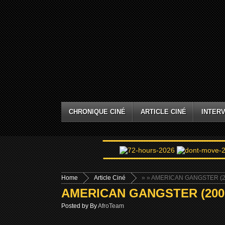
CHRONIQUE CINÉ
ARTICLE CINÉ
INTERV
Home
Article Ciné
»
» AMERICAN GANGSTER (2
AMERICAN GANGSTER (200
Posted by By
AfroTeam