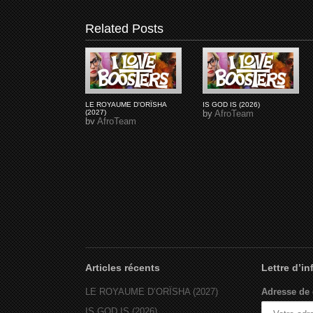
Related Posts
LE ROYAUME D'ORÏSHA
IS GOD IS (2026)
(2027)
by
AfroTeam
by
AfroTeam
Articles récents
Lettre d’i
LE ROYAUME D’ORÏSHA (2027)
Adresse de 
IS GOD IS (2026)