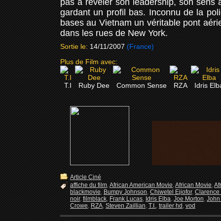
pas à révéler son leadership, son sens a
gardant un profil bas. Inconnu de la po
bases au Vietnam un véritable pont aérien
dans les rues de New York.
Sortie le:
14/11/2007
(France)
Plus de Film avec:
T.I
Ruby Dee
Common Sense
RZA
Idris Elb
Article Ciné
affiche du film
,
African American Movie
,
African Movie
,
Af
blackmovie
,
Bumpy Johnson
,
Chiwetel Ejiofor
,
Clarence W
noir
,
filmblack
,
Frank Lucas
,
Idris Elba
,
Joe Morton
,
John
Crowe
,
RZA
,
Steven Zaillian
,
T.I.
,
trailer hd
,
vod