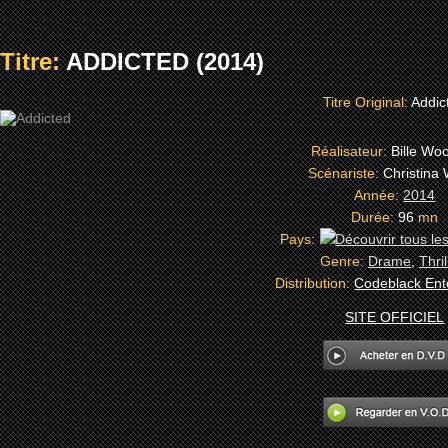
Titre:
ADDICTED (2014)
Titre Original:
Addic
Réalisateur:
Bille Woo
Scénariste:
Christina
Année:
2014
Durée:
96
mn
Pays:
Genre:
Drame
,
Thril
Distribution:
Codeblack Ent
SITE OFFICIEL