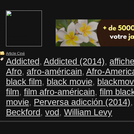
Article Ciné
Addicted
,
Addicted (2014)
,
affich
Afro
,
afro-américain
,
Afro-Americ
black film
,
black movie
,
blackmov
film
,
film afro-américain
,
film blac
movie
,
Perversa adicción (2014)
Beckford
,
vod
,
William Levy