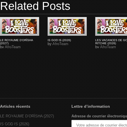
Related Posts
LE ROYAUME D'ORÏSHA
IS GOD IS (2026)
LES VACANCES DE G
(2027)
by
AfroTeam
RITCHIE (2026)
by
AfroTeam
by
AfroTeam
Articles récents
Lettre d’information
LE ROYAUME D’ORÏSHA (2027)
Adresse de courrier électroniqu
IS GOD IS (2026)