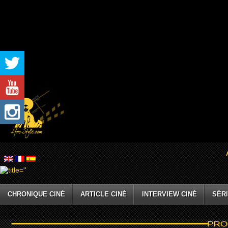
CHRONIQUE CINÉ
ARTICLE CINÉ
INTERVIEW CINÉ
SÉRI