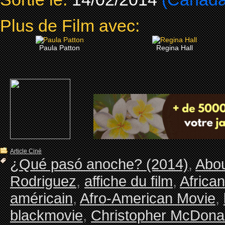
Plus de Film avec:
Paula Patton
Regina Hall
Article Ciné
¿Qué pasó anoche? (2014)
,
Abou
Rodriguez
,
affiche du film
,
Africa
américain
,
Afro-American Movie
,
blackmovie
,
Christopher McDona