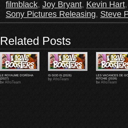
filmblack
,
Joy Bryant
,
Kevin Hart
Sony Pictures Releasing
,
Steve P
Related Posts
LE ROYAUME D'ORÏSHA
IS GOD IS (2026)
LES VACANCES DE G
(2027)
by
AfroTeam
RITCHIE (2026)
by
AfroTeam
by
AfroTeam