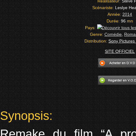
Réalisateur:
Steve 
Scénariste:
Leslye He
Année:
2014
Durée:
96
mn
Pays:
Genre:
Comédie
,
Roman
Distribution:
Sony Pictures
SITE OFFICIEL
Synopsis:
Remake du film “A prop