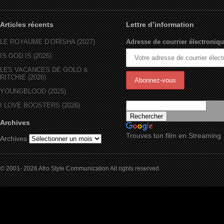
Articles récents
Lettre d’information
LE ROYAUME D’ORÏSHA (2027)
Adresse de courrier électroniqu
IS GOD IS (2026)
LES VACANCES DE GOLO &
RITCHIE (2026)
YOUNGBLOOD (2025)
I LOVE BOOSTERS (2026)
Archives
Trouves ton film en Streaming
Archives
© 2001- 2026 Afro Style Communication All rights reserved.