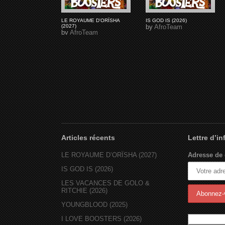
LE ROYAUME D'ORÏSHA
IS GOD IS (2026)
(2027)
by
AfroTeam
by
AfroTeam
Articles récents
Lettre d’i
LE ROYAUME D’ORÏSHA (2027)
Adresse de 
IS GOD IS (2026)
LES VACANCES DE GOLO &
RITCHIE (2026)
YOUNGBLOOD (2025)
I LOVE BOOSTERS (2026)