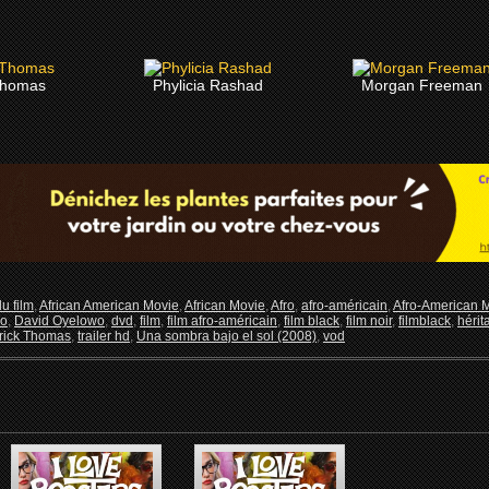
Thomas
Phylicia Rashad
Morgan Freeman
du film
,
African American Movie
,
African Movie
,
Afro
,
afro-américain
,
Afro-American 
go
,
David Oyelowo
,
dvd
,
film
,
film afro-américain
,
film black
,
film noir
,
filmblack
,
hérit
rick Thomas
,
trailer hd
,
Una sombra bajo el sol (2008)
,
vod