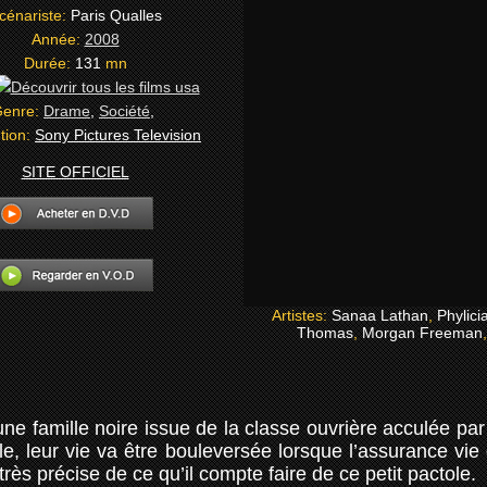
cénariste:
Paris Qualles
Année:
2008
Durée:
131
mn
enre:
Drame
,
Société
,
ution:
Sony Pictures Television
SITE OFFICIEL
Artistes:
Sanaa Lathan
,
Phylic
Thomas
,
Morgan Freeman
e famille noire issue de la classe ouvrière acculée par le
le, leur vie va être bouleversée lorsque l’assurance vie
ès précise de ce qu’il compte faire de ce petit pactole.