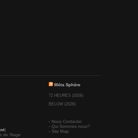
Méta Sphère
72 HEURES (2026)
BELOW (2026)
-
Nous Contacter
-
Qui Sommes nous?
nt:
-
Site Map
e de Stage