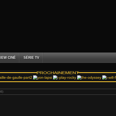
IEW CINÉ
SÉRIE TV
08)