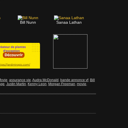
Bill Nunn
Sanaa Lathan
Movie
,
assurance vie
,
Audra McDonald
,
bande annonce vf
,
Bill
age
,
Justin Martin
,
Kenny Leon
,
Morgan Freeman
,
movie
,