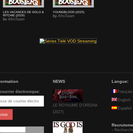
LES VACANCES DE GOLO &
YOUNGBLOOD (2025)
RITCHIE (2026)
by
AfroTeam
by
AfroTeam
nformation
NEWS
Langue:
courrier électronique:
Français
English
LE ROYAUME D’ORÏSHA
Español
(2027)
Recruteme
-
Recherch