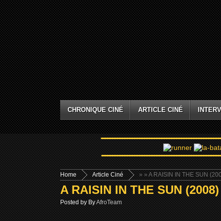
CHRONIQUE CINÉ
ARTICLE CINÉ
INTERV
Home
Article Ciné
»
» A RAISIN IN THE SUN (20
A RAISIN IN THE SUN (2008)
Posted by By
AfroTeam