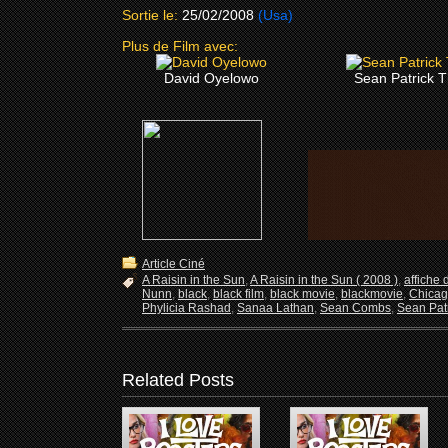
Sortie le:
25/02/2008
(Usa)
Plus de Film avec:
David Oyelowo
Sean Patrick 
Article Ciné
A Raisin in the Sun
,
A Raisin in the Sun ( 2008 )
,
affiche 
Nunn
,
black
,
black film
,
black movie
,
blackmovie
,
Chica
Phylicia Rashad
,
Sanaa Lathan
,
Sean Combs
,
Sean Pat
Related Posts