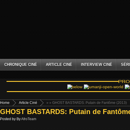
CHRONIQUE CINÉ
ARTICLE CINÉ
INTERVIEW CINÉ
SÉRI
Home
Article Ciné
»
» GHOST BASTARDS: Putain de Fantôme (2013)
GHOST BASTARDS: Putain de Fantôme
Posted by By
AfroTeam