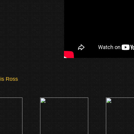
lis Ross
3)
(2023)
(2020)
 Cane Lane
Invisible Beauty
La Voix du 