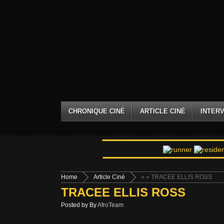
CHRONIQUE CINÉ
ARTICLE CINÉ
INTERV
Home
Article Ciné
»
» TRACEE ELLIS ROSS
TRACEE ELLIS ROSS
Posted by By
AfroTeam