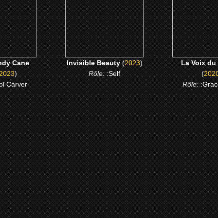
 ME
CLICK ME
CLICK 
ndy Cane
Invisible Beauty
(
2023
)
La Voix du
2023
)
Rôle:
:Self
(
202
ol Carver
Rôle:
:Grac