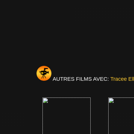
AUTRES FILMS AVEC:
Tracee El
(2023)
(202
Fiction à l'américaine
Noël à Candy