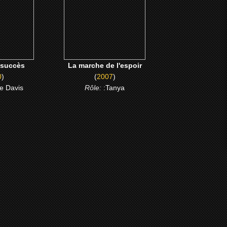
ME
CLICK ME
 succès
La marche de l'espoir
0
)
(
2007
)
e Davis
Rôle:
:Tanya