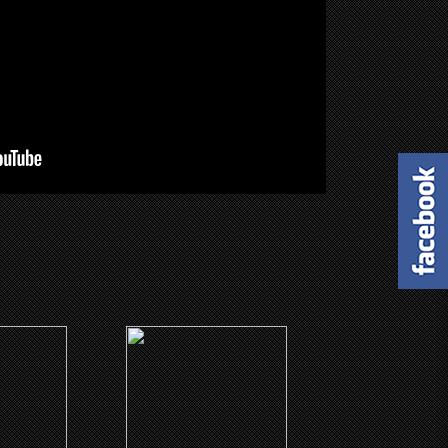
(2007)
succès
La marche de l'espoir