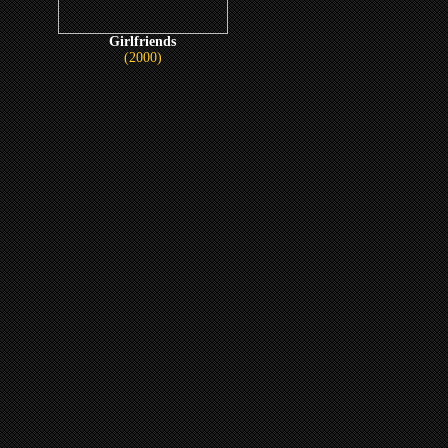
Girlfriends
(2000)