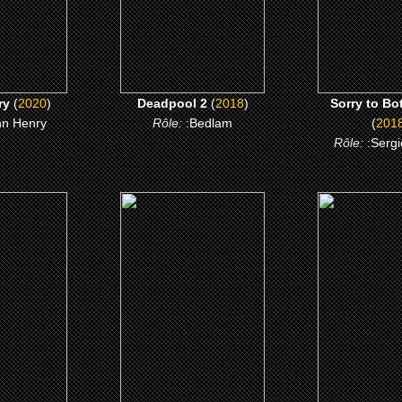
 ME
CLICK ME
CLICK 
ry
(
2020
)
Deadpool 2
(
2018
)
Sorry to Bo
hn Henry
Rôle:
:Bedlam
(
201
Rôle:
:Serg
4)
(2013)
(2012)
s mères
Black Nativity
Expendables 2
ires
spécial
CLICK ME
 ME
CLICK 