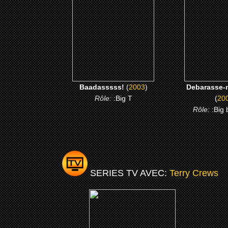
CLICK ME
CLICK
Baadasssss!
(
2003
)
Debarasse-
Rôle:
:Big T
(
20
Rôle:
:Big
SERIES TV AVEC:
Terry Crews