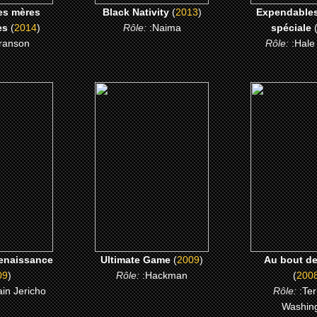
es mères
Black Nativity
(
2013
)
Expendables
es
(
2014
)
Rôle:
:Naima
spéciale
ranson
Rôle:
:Hale
9)
(2009)
(2008)
enaissance
Ultimate Game
Au bout de l
 ME
CLICK ME
CLICK 
renaissance
Ultimate Game
(
2009
)
Au bout de
09
)
Rôle:
:Hackman
(
200
ain Jericho
Rôle:
:Te
Washin