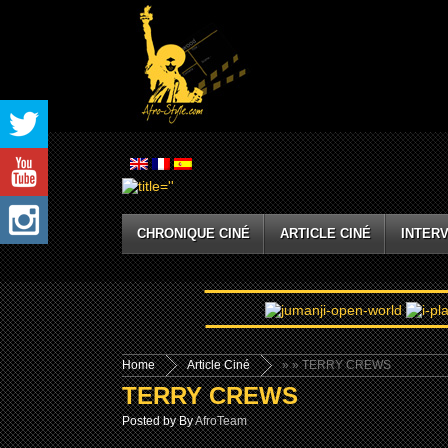
CHRONIQUE CINÉ
ARTICLE CINÉ
INTERV
Home
Article Ciné
»
» TERRY CREWS
TERRY CREWS
Posted by By
AfroTeam