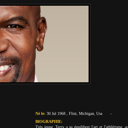
Né le:
30 Jul 1968 , Flint, Michigan, Usa
-
BIOGRAPHIE:
Très jeune, Terry a su équilibrer l'art et l'athlétisme