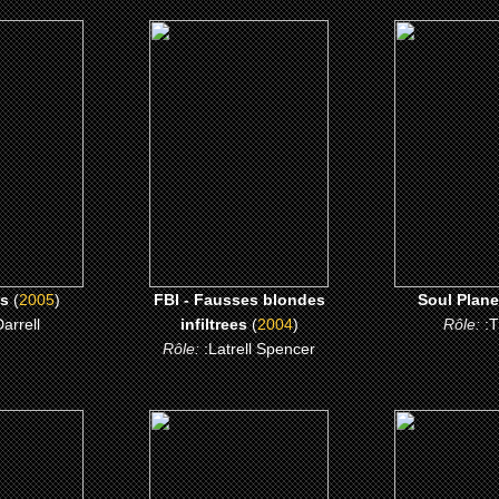
5)
(2004)
(2004)
mes
FBI - Fausses blondes
Soul Pla
infiltrees
 ME
CLICK 
CLICK ME
s
(
2005
)
FBI - Fausses blondes
Soul Plane
Darrell
infiltrees
(
2004
)
Rôle:
:
Rôle:
:Latrell Spencer
3)
(2002)
(2001)
ous d'Eva
Friday After Next
Training 