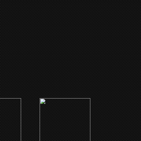
(2017)
her You
Where's the Money