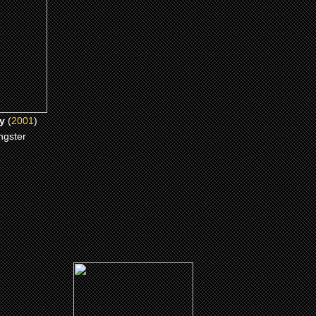
ME
y
(
2001
)
ngster