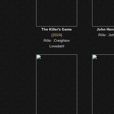
CLICK ME
CLICK
The Killer's Game
John Hen
(
2024
)
Rôle:
:Jo
Rôle:
:Creighton
Lovedahl
(2014)
(201
Expendables 3
Le club de
célibata
CLICK ME
CLICK