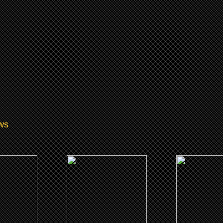
ws
0)
(2018)
(2018)
enry
Deadpool 2
Sorry to Bot