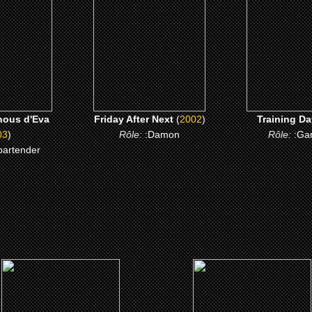
 ME
CLICK ME
CLICK 
nous d'Eva
Friday After Next
(
2002
)
Training Da
03
)
Rôle:
:Damon
Rôle:
:Ga
 bartender