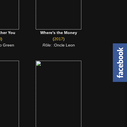
ME
CLICK ME
ther You
Where's the Money
8
)
(
2017
)
io Green
Rôle:
:Oncle Leon
(2010)
: unité
Expendables : unité
e
spéciale
ME
CLICK ME