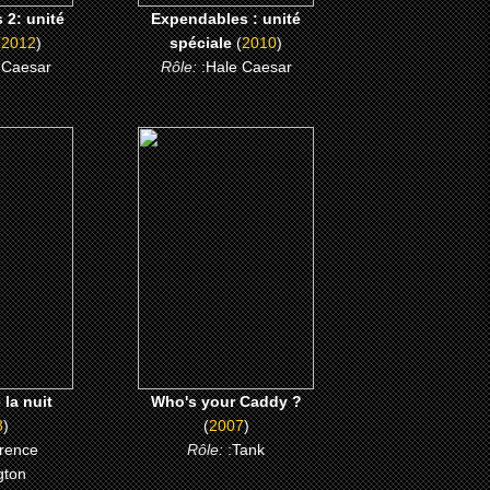
 2: unité
Expendables : unité
(
2012
)
spéciale
(
2010
)
 Caesar
Rôle:
:Hale Caesar
(2007)
a nuit
Who's your Caddy ?
ME
CLICK ME
 la nuit
Who's your Caddy ?
8
)
(
2007
)
rrence
Rôle:
:Tank
gton