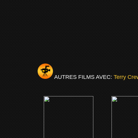
AUTRES FILMS AVEC:
Terry Cre
(2024)
(202
The Killer's Game
John H