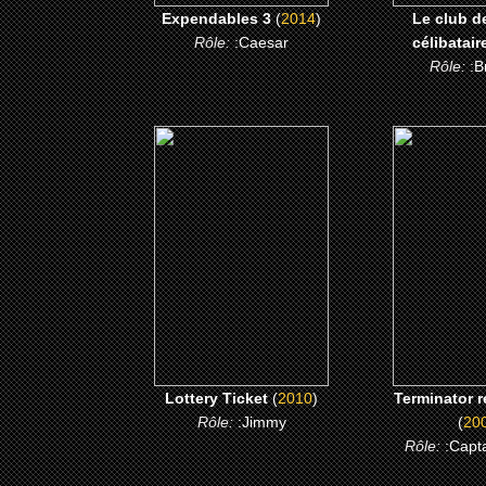
Expendables 3
(
2014
)
Le club d
Rôle:
:Caesar
célibatair
Rôle:
:B
(2010)
(200
Lottery Ticket
Terminator r
CLICK ME
CLICK
Lottery Ticket
(
2010
)
Terminator 
Rôle:
:Jimmy
(
20
Rôle:
:Capt