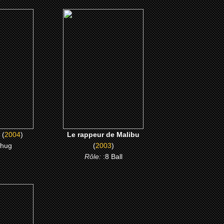
(2003)
ne
Le rappeur de Malibu
ME
CLICK ME
(
2004
)
Le rappeur de Malibu
Thug
(
2003
)
Rôle:
:8 Ball
Day