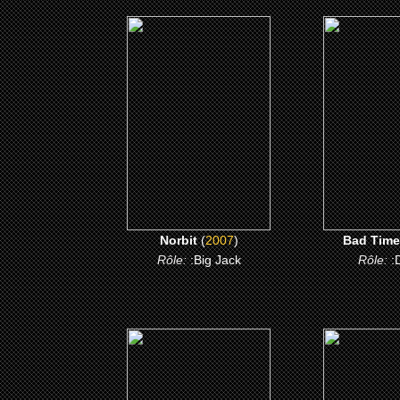
(2007)
(200
Norbit
Bad Ti
CLICK ME
CLICK
Norbit
(
2007
)
Bad Time
Rôle:
:Big Jack
Rôle:
:
(2003)
(200
Baadasssss!
Debarasse-n