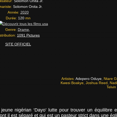
isateur:
Solomon Onita Jr.
nariste:
Solomon Onita Jr.
Année:
2020
Durée:
120
mn
Genre:
Drame
,
stribution:
1091 Pictures
SITE OFFICIEL
Artistes:
Adepero Oduye
, Ntare G
Kwesi Boakye, Joshua Reed, Nadi
Telvin
 jeune nigérian ‘Dayo’ lutte pour trouver un équilibre e
ont il est séparé et qui est un pasteur strict dans une égl