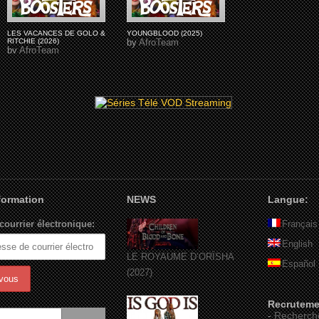
LES VACANCES DE GOLO &
YOUNGBLOOD (2025)
RITCHIE (2026)
by
AfroTeam
by
AfroTeam
nformation
NEWS
Langue:
courrier électronique:
Français
English
LE ROYAUME D’ORÏSHA
Español
(2027)
Recruteme
-
Recherch