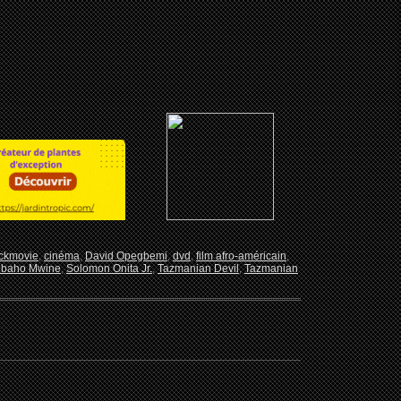
ckmovie
,
cinéma
,
David Opegbemi
,
dvd
,
film afro-américain
,
Mbaho Mwine
,
Solomon Onita Jr.
,
Tazmanian Devil
,
Tazmanian