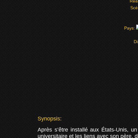
Réal
Scé
Pays:
Di
Synopsis:
Après s’être installé aux États-Unis, un
universitaire et les liens avec son père, d