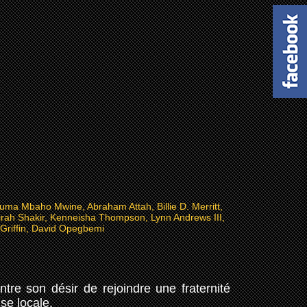
uma Mbaho Mwine, Abraham Attah, Billie D. Merritt,
rah Shakir, Kenneisha Thompson, Lynn Andrews III,
 Griffin, David Opegbemi
ntre son désir de rejoindre une fraternité
ise locale.