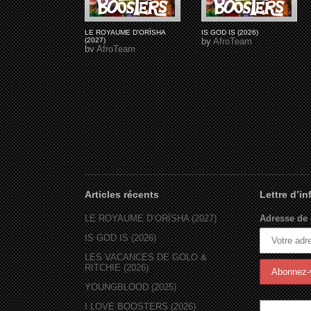
LE ROYAUME D'ORÏSHA
IS GOD IS (2026)
(2027)
by
AfroTeam
by
AfroTeam
Articles récents
Lettre d’i
LE ROYAUME D’ORÏSHA (2027)
Adresse de 
IS GOD IS (2026)
LES VACANCES DE GOLO &
RITCHIE (2026)
YOUNGBLOOD (2025)
I LOVE BOOSTERS (2026)