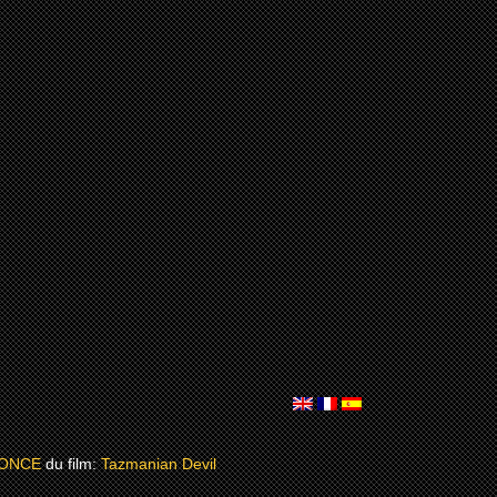
ONCE
du film:
Tazmanian Devil