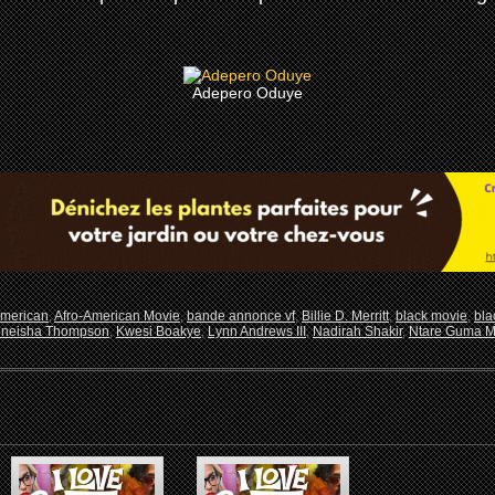
Adepero Oduye
American
,
Afro-American Movie
,
bande annonce vf
,
Billie D. Merritt
,
black movie
,
bla
neisha Thompson
,
Kwesi Boakye
,
Lynn Andrews III
,
Nadirah Shakir
,
Ntare Guma 