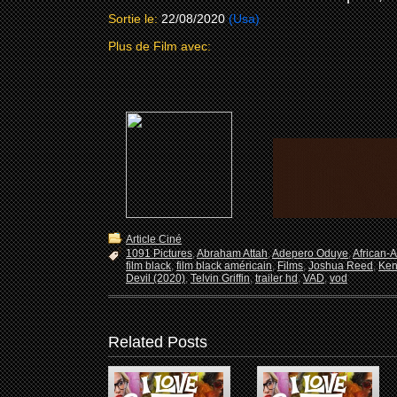
Sortie le:
22/08/2020
(Usa)
Plus de Film avec:
Article Ciné
1091 Pictures
,
Abraham Attah
,
Adepero Oduye
,
African-
film black
,
film black américain
,
Films
,
Joshua Reed
,
Ken
Devil (2020)
,
Telvin Griffin
,
trailer hd
,
VAD
,
vod
Related Posts