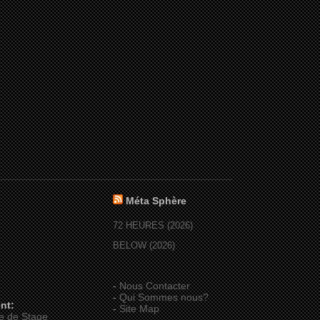
Méta Sphère
72 HEURES (2026)
BELOW (2026)
-
Nous Contacter
-
Qui Sommes nous?
nt:
-
Site Map
e de Stage