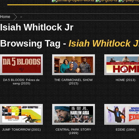
Home
»
Isiah Whitlock Jr
Browsing Tag -
Isiah Whitlock J
DA 5 BLOODS: Frères de
THE CARMICHAEL SHOW
HOME (2013)
sang (2020)
(2015)
JUMP TOMORROW (2001)
CENTRAL PARK STORY
EDDIE (1996)
(1999)