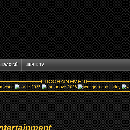
IEW CINÉ
SÉRIE TV
ntertainment