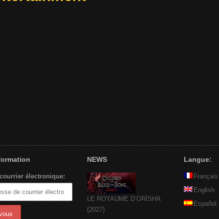
nformation
NEWS
Langue:
courrier électronique:
Français
English
LE ROYAUME D’ORÏSHA
Español
(2027)