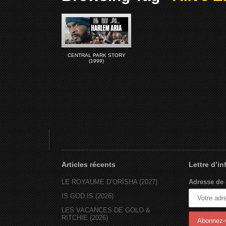
CENTRAL PARK STORY
(1999)
Articles récents
Lettre d’i
LE ROYAUME D’ORÏSHA (2027)
Adresse de 
IS GOD IS (2026)
LES VACANCES DE GOLO &
RITCHIE (2026)