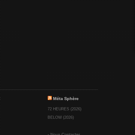
:
Méta Sphère
72 HEURES (2026)
BELOW (2026)
-
Nous Contacter