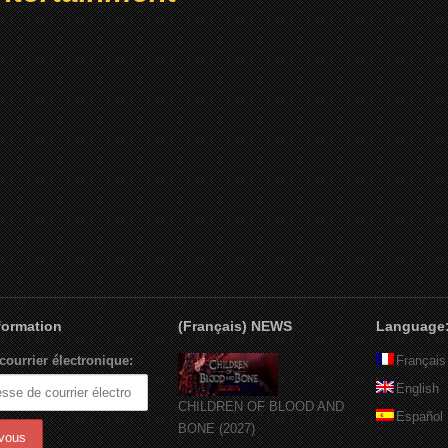
nformation
(Français) NEWS
Language
courrier électronique:
Français
English
CHILDREN OF BLOOD AND
Español
BONE (2027)