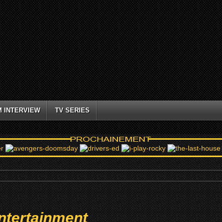
M INTERVIEW
TV SERIES
ntertainment