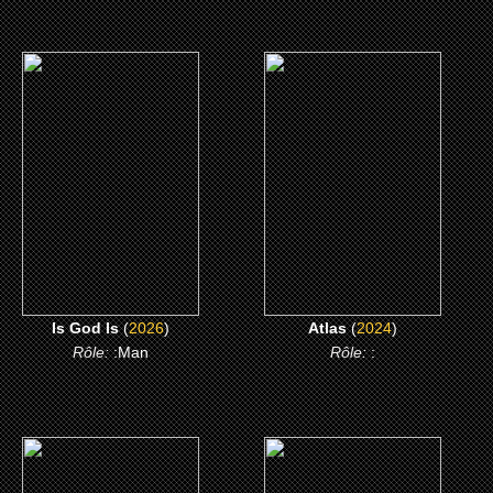
(2026)
(2024)
Is God Is
Atlas
CLICK ME
CLICK ME
Is God Is
(
2026
)
Atlas
(
2024
)
Rôle:
:Man
Rôle:
:
(2018)
(2018)