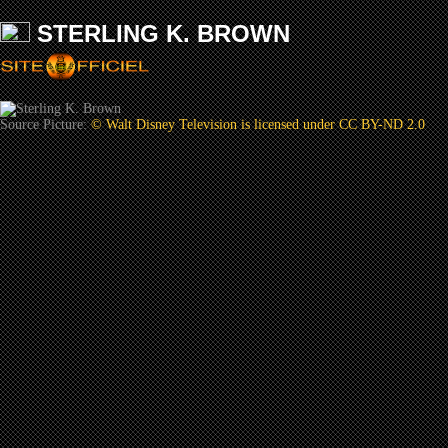
STERLING K. BROWN
Source Picture:
© Walt Disney Television is licensed under CC BY-ND 2.0