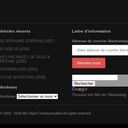
Articles récents
Lettre d’information
LE ROYAUME D’ORÏSHA (2027)
Adresse de courrier électroniqu
IS GOD IS (2026)
LES VACANCES DE GOLO &
RITCHIE (2026)
YOUNGBLOOD (2025)
I LOVE BOOSTERS (2026)
Archives
Trouves ton film en Streaming
Archives
© 2001- 2026 Afro Style Communication All rights reserved.