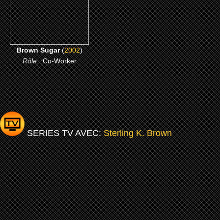
CLICK ME
Brown Sugar
(
2002
)
Rôle:
:Co-Worker
SERIES TV AVEC:
Sterling K. Brown