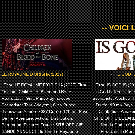
-- VOICI
LE ROYAUME D’ORÏSHA (2027)
IS GOD I
Titre: LE ROYAUME D’ORÏSHA (2027) Titre
Titre: IS GOD IS (202
Original: Children of Blood and Bone
Is God Is Réalisateu
Réalisateur: Gina Prince-Bythewood
Scénariste: Aleshea H
Scénariste: Tomi Adeyemi, Gina Prince-
Durée: 99 mn Pays:
Bythewood Année: 2027 Durée: 128 mn Pays:
Distribution: Amaz
Genre: Aventure, Action, Distribution:
SITE OFFICIEL BA
Paramount Pictures France SITE OFFICIEL
film: Is God Is Arti
BANDE ANNONCE du film: Le Royaume
Fox, Janelle Moná