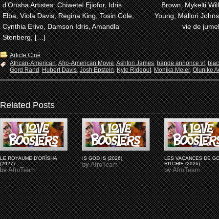
d’Orïsha Artistes: Chiwetel Ejiofor, Idris
Brown, Mykelti Wi
Elba, Viola Davis, Regina King, Tosin Cole,
Young, Mallori John
Cynthia Erivo, Damson Idris, Amandla
vie de jume
Stenberg, […]
Article Ciné
African-American
,
Afro-American Movie
,
Ashton James
,
bande annonce vf
,
bla
Gord Rand
,
Hubert Davis
,
Josh Epstein
,
Kyle Rideout
,
Monika Meier
,
Olunike Ad
Related Posts
LE ROYAUME D'ORÏSHA
IS GOD IS (2026)
LES VACANCES DE G
(2027)
by
AfroTeam
RITCHIE (2026)
by
AfroTeam
by
AfroTeam