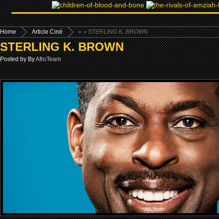
Home
Article Ciné
»
» STERLING K. BROWN
STERLING K. BROWN
Posted by By
AfroTeam