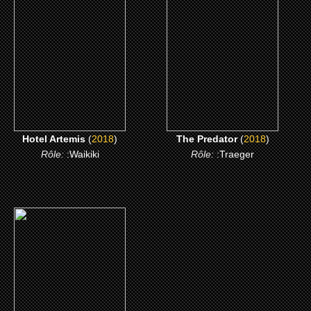
Hotel Artemis
The Predator
CLICK ME
CLICK ME
Hotel Artemis
(
2018
)
The Predator
(
2018
)
Rôle:
:Waikiki
Rôle:
:Traeger
(2002)
Brown Sugar