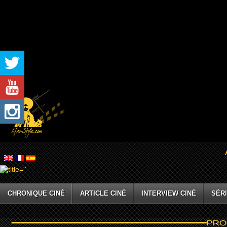
CHRONIQUE CINÉ
ARTICLE CINÉ
INTERVIEW CINÉ
SÉRI