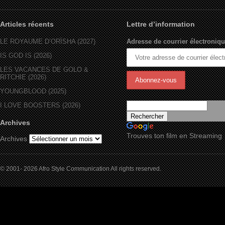
Articles récents
Lettre d’information
LE ROYAUME D’ORÏSHA (2027)
Adresse de courrier électroniqu
IS GOD IS (2026)
LES VACANCES DE GOLO &
RITCHIE (2026)
YOUNGBLOOD (2025)
I LOVE BOOSTERS (2026)
Archives
Trouves ton film en Streaming
Archives
© 2001- 2026 Afro Style Communication All rights reserved.