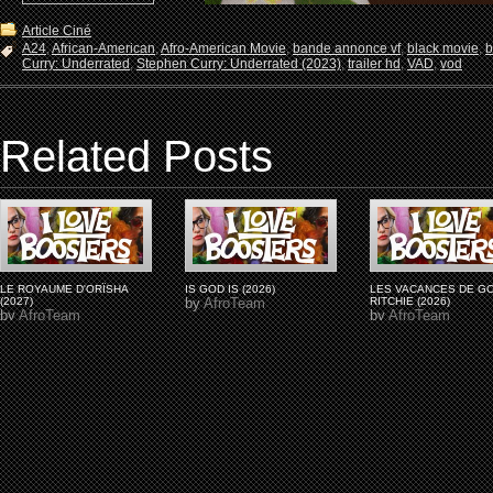
Article Ciné
A24
,
African-American
,
Afro-American Movie
,
bande annonce vf
,
black movie
,
b
Curry: Underrated
,
Stephen Curry: Underrated (2023)
,
trailer hd
,
VAD
,
vod
Related Posts
LE ROYAUME D'ORÏSHA
IS GOD IS (2026)
LES VACANCES DE G
(2027)
by
AfroTeam
RITCHIE (2026)
by
AfroTeam
by
AfroTeam