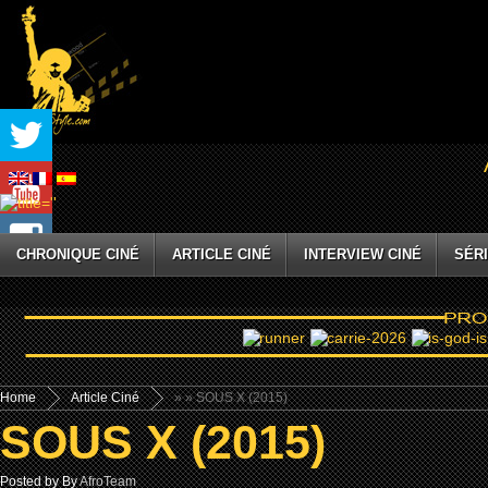
CHRONIQUE CINÉ
ARTICLE CINÉ
INTERVIEW CINÉ
SÉRI
Home
Article Ciné
»
» SOUS X (2015)
SOUS X (2015)
Posted by By
AfroTeam