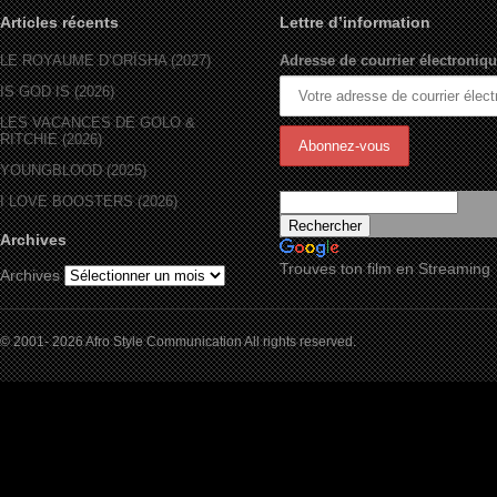
Articles récents
Lettre d’information
LE ROYAUME D’ORÏSHA (2027)
Adresse de courrier électroniqu
IS GOD IS (2026)
LES VACANCES DE GOLO &
RITCHIE (2026)
YOUNGBLOOD (2025)
I LOVE BOOSTERS (2026)
Archives
Trouves ton film en Streaming
Archives
© 2001- 2026 Afro Style Communication All rights reserved.