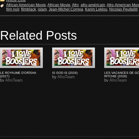
Article Ciné
African American Movie
,
African Movie
,
Afro
,
afro-américain
,
Afro-American Mov
film noir
,
filmblack
,
islam
,
Jean-Michel Correia
,
Karim Leklou
,
Nicolas Peufaillit
Related Posts
LE ROYAUME D'ORÏSHA
IS GOD IS (2026)
LES VACANCES DE G
(2027)
by
AfroTeam
RITCHIE (2026)
by
AfroTeam
by
AfroTeam