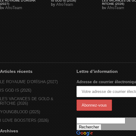
LE ROYAUME D'ORÏSHA
IS GOD IS (2026)
LES VACANCES DE G
(2027)
by
AfroTeam
RITCHIE (2026)
by
AfroTeam
by
AfroTeam
Articles récents
Lettre d’information
LE ROYAUME D’ORÏSHA (2027)
Adresse de courrier électroniqu
IS GOD IS (2026)
LES VACANCES DE GOLO &
RITCHIE (2026)
YOUNGBLOOD (2025)
I LOVE BOOSTERS (2026)
Archives