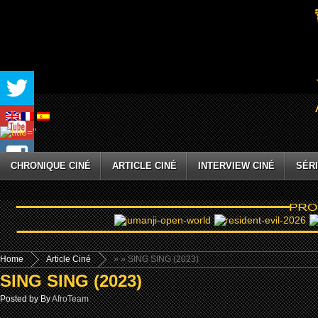
CHRONIQUE CINÉ
ARTICLE CINÉ
INTERVIEW CINÉ
SÉRI
Home
Article Ciné
»
» SING SING (2023)
SING SING (2023)
Posted by By
AfroTeam