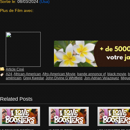
Sortie le:
08/03/2024
(Usa)
Plus de Film avec:
Article Ciné
A24
,
African-American
,
Afro-American Movie
,
bande annonce vf
,
black movie
,
b
américain
,
Greg Kwedar
,
John Divine G Whitfield
,
Jon-Adrian Velazquez
,
Migue
Related Posts