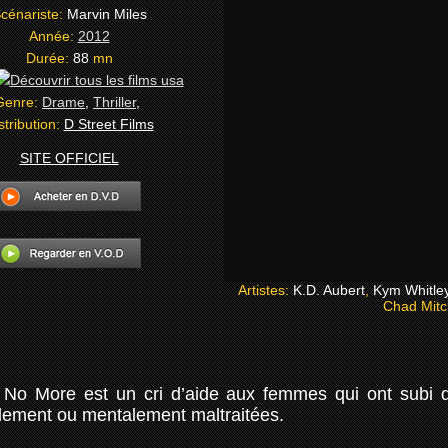
cénariste:
Marvin Miles
Année:
2012
Durée:
88
mn
Genre:
Drame
,
Thriller
,
stribution:
D Street Films
SITE OFFICIEL
Artistes:
K.D. Aubert
,
Kym Whitle
Chad Mitc
o More est un cri d’aide aux femmes qui ont subi de l
lement ou mentalement maltraitées.