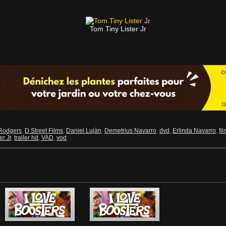
Tom Tiny Lister Jr
 Rodgers
,
D Street Films
,
Daniel Lujàn
,
Demetrius Navarro
,
dvd
,
Erlinda Navarro
,
fi
er Jr
,
trailer hd
,
VAD
,
vod