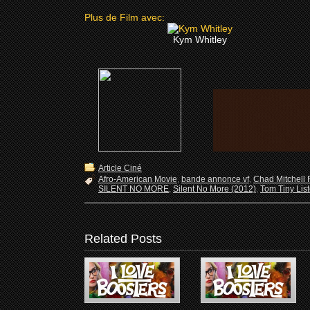
Plus de Film avec:
Kym Whitley
Article Ciné
Afro-American Movie
,
bande annonce vf
,
Chad Mitchell
SILENT NO MORE
,
Silent No More (2012)
,
Tom Tiny List
Related Posts