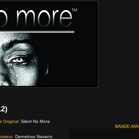
2)
re Original:
Silent No More
BANDE AN
isateur:
Demetrius Navarro