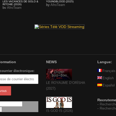
LES VACANCES DE GOLO &
YOUNGBLOOD (2025)
RITCHIE (2026)
by
AfroTeam
by
AfroTeam
nformation
NEWS
Langue:
courrier électronique:
Français
English
LE ROYAUME D’ORÏSHA
Español
(2027)
Recruteme
-
Recherch
-
Recherch
IS GOD IS (2026)