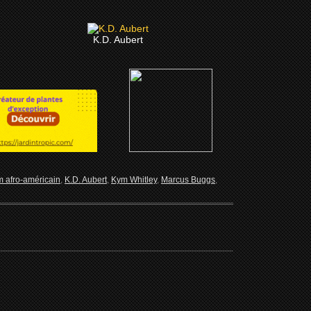
K.D. Aubert
lm afro-américain
,
K.D. Aubert
,
Kym Whitley
,
Marcus Buggs
,