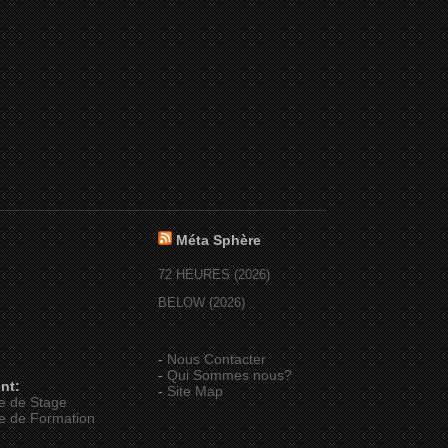
Méta Sphère
72 HEURES (2026)
BELOW (2026)
-
Nous Contacter
-
Qui Sommes nous?
nt:
-
Site Map
e de Stage
e de Formation