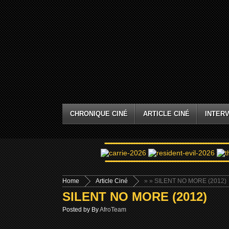
CHRONIQUE CINÉ
ARTICLE CINÉ
INTERV
Home
Article Ciné
»
» SILENT NO MORE (2012)
SILENT NO MORE (2012)
Posted by By
AfroTeam