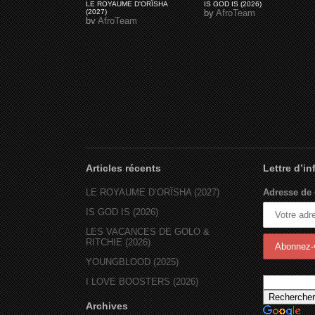
LE ROYAUME D'ORÏSHA
IS GOD IS (2026)
(2027)
by
AfroTeam
by
AfroTeam
Articles récents
Lettre d’i
LE ROYAUME D’ORÏSHA (2027)
Adresse de 
IS GOD IS (2026)
LES VACANCES DE GOLO &
RITCHIE (2026)
YOUNGBLOOD (2025)
I LOVE BOOSTERS (2026)
Archives