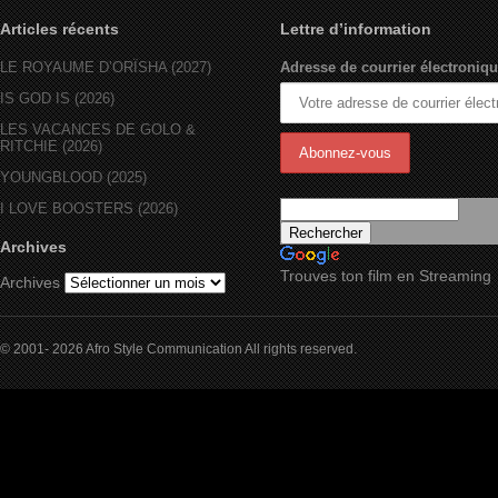
Articles récents
Lettre d’information
LE ROYAUME D’ORÏSHA (2027)
Adresse de courrier électroniqu
IS GOD IS (2026)
LES VACANCES DE GOLO &
RITCHIE (2026)
YOUNGBLOOD (2025)
I LOVE BOOSTERS (2026)
Archives
Trouves ton film en Streaming
Archives
© 2001- 2026 Afro Style Communication All rights reserved.