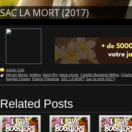
SAC LA MORT (2017)
Article Ciné
African Movie
,
Antilles
,
black film
,
black movie
,
Camille Bessiere-Mithra
,
Charle
Nagibe Chader
,
Patrice Planesse
,
SAC LA MORT
,
Sac la mort (2017)
Related Posts