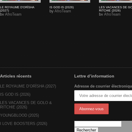
LE ROYAUME D'ORÏSHA
IS GOD IS (2026)
LES VACANCES DE G
(2027)
by
AfroTeam
RITCHIE (2026)
by
AfroTeam
by
AfroTeam
Articles récents
Lettre d’information
LE ROYAUME D’ORÏSHA (2027)
Adresse de courrier électroniqu
IS GOD IS (2026)
LES VACANCES DE GOLO &
RITCHIE (2026)
YOUNGBLOOD (2025)
I LOVE BOOSTERS (2026)