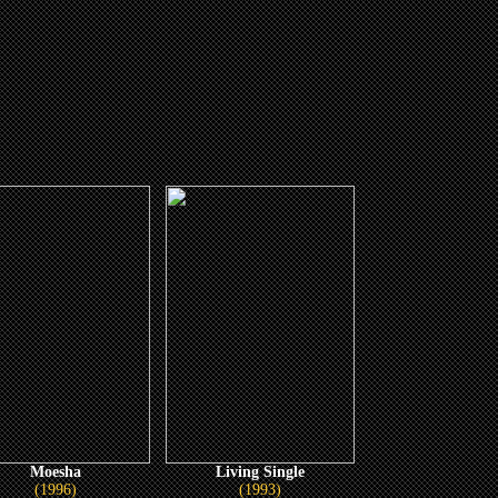
Moesha
Living Single
(1996)
(1993)