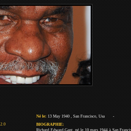
Né le:
13 May 1940 , San Francisco, Usa
-
 2.0
BIOGRAPHIE:
Richard Edward Gant, né le 10 mars 1944 à San Francis