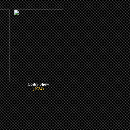
Cosby Show
(1984)