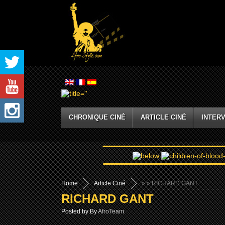
CHRONIQUE CINÉ
ARTICLE CINÉ
INTERV
Home
Article Ciné
»
» RICHARD GANT
RICHARD GANT
Posted by By
AfroTeam