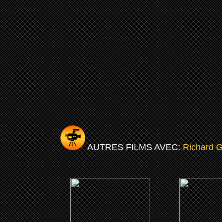
AUTRES FILMS AVEC:
Richard 
(2017)
(201
You cant fight Christmas
Miss me this