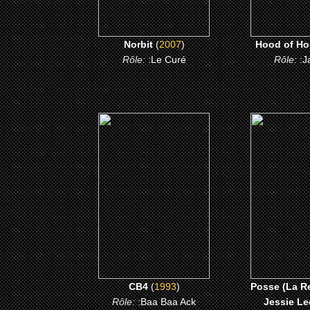
Norbit
(
2007
)
Hood of Ho
Rôle:
:Le Curé
Rôle:
:J
(1993)
(199
CB4
Posse (La Re
Jessie 
CLICK ME
CLICK
CB4
(
1993
)
Posse (La R
Rôle:
:Baa Baa Ack
Jessie Le