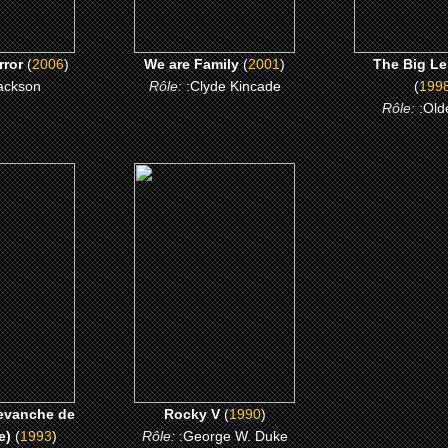
rror
(
2006
)
We are Family
(
2001
)
The Big L
ackson
Rôle:
:Clyde Kincade
(
199
Rôle:
:Old
3)
(1990)
vanche de
Rocky V
Lee)
CLICK ME
 ME
evanche de
Rocky V
(
1990
)
e)
(
1993
)
Rôle:
:George W. Duke