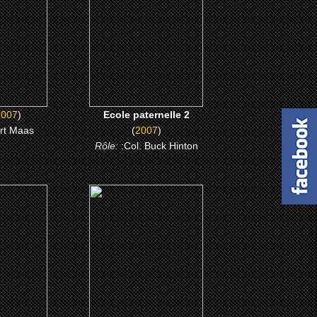
ME
CLICK ME
2007
)
Ecole paternelle 2
rt Maas
(
2007
)
Rôle:
:Col. Buck Hinton
(1998)
owski
La famille Foldingue
ME
CLICK ME