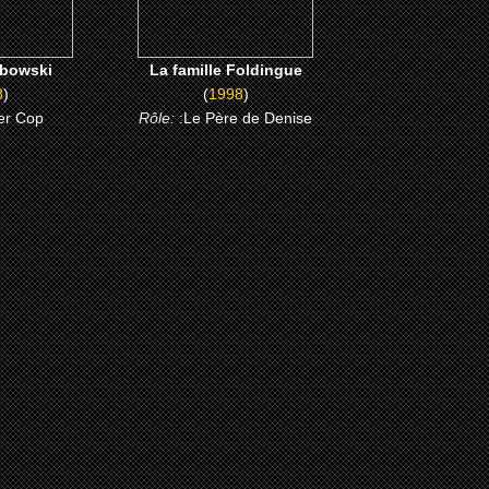
ebowski
La famille Foldingue
8
)
(
1998
)
er Cop
Rôle:
:Le Père de Denise