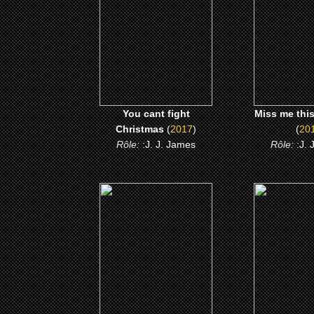
CLICK ME
CLICK
You cant fight
Miss me thi
Christmas
(
2017
)
(
20
Rôle:
:J. J. James
Rôle:
:J.
(2007)
(200
Norbit
Hood of 
CLICK ME
CLICK