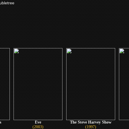
ubletree
s
Eve
The Steve Harvey Show
(2003)
(1997)