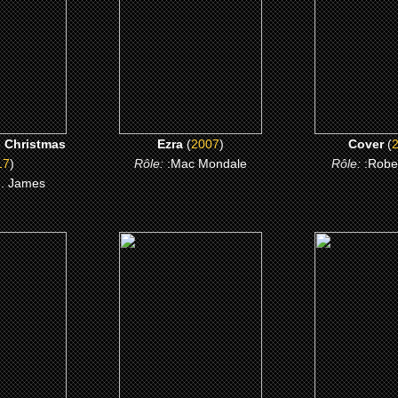
 ME
CLICK ME
CLICK 
s Christmas
Ezra
(
2007
)
Cover
(
17
)
Rôle:
:Mac Mondale
Rôle:
:Robe
 J. James
6)
(2001)
(1998)
Horror
We are Family
The Big Leb
 ME
CLICK ME
CLICK 