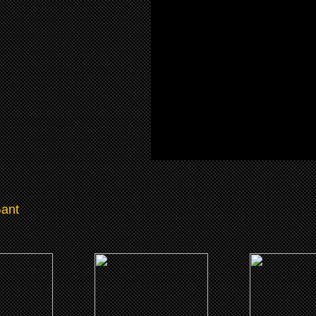
Gant
7)
(2007)
(2007)
 Christmas
Ezra
Cover