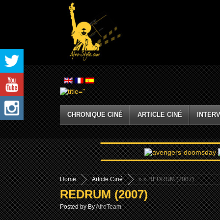
CHRONIQUE CINÉ
ARTICLE CINÉ
INTERV
Home
Article Ciné
»
» REDRUM (2007)
REDRUM (2007)
Posted by By
AfroTeam