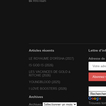
by
AfroTeam
Articles récents
Lettre d’i
LE ROYAUME D’ORÏSHA (2027)
Adresse de 
IS GOD IS (2026)
LES VACANCES DE GOLO &
RITCHIE (2026)
YOUNGBLOOD (2025)
I LOVE BOOSTERS (2026)
Archives
Trouves ton
Archives