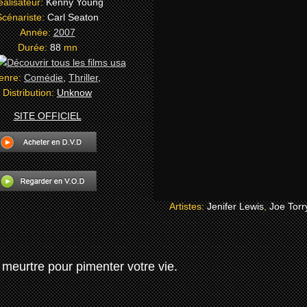
éalisateur:
Kenny Young
Scénariste:
Carl Seaton
Année:
2007
Durée:
88
mn
enre:
Comédie
,
Thriller
,
Distribution:
Unknow
SITE OFFICIEL
Artistes:
Jenifer Lewis
,
Joe Torr
de meurtre pour pimenter votre vie.