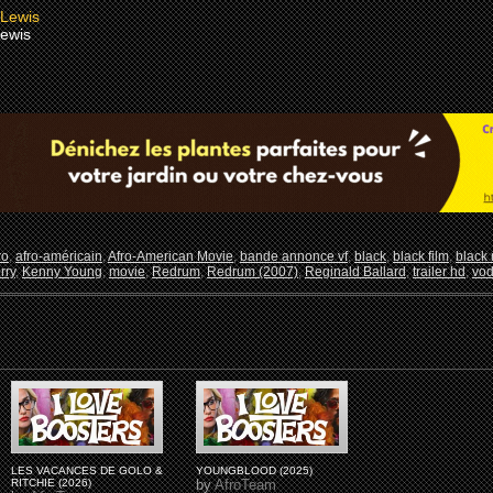
Lewis
ro
,
afro-américain
,
Afro-American Movie
,
bande annonce vf
,
black
,
black film
,
black
rry
,
Kenny Young
,
movie
,
Redrum
,
Redrum (2007)
,
Reginald Ballard
,
trailer hd
,
vo
LES VACANCES DE GOLO &
YOUNGBLOOD (2025)
RITCHIE (2026)
by
AfroTeam