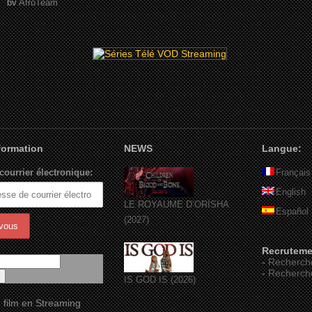
by
AfroTeam
nformation
NEWS
Langue:
courrier électronique:
Français
English
LE ROYAUME D’ORÏSHA
Español
(2027)
Recruteme
-
Recherch
-
Recherch
IS GOD IS (2026)
 film en Streaming