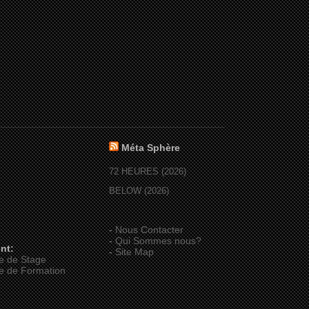
Méta Sphère
72 HEURES (2026)
BELOW (2026)
-
Nous Contacter
-
Qui Sommes nous?
nt:
-
Site Map
e de Stage
e de Formation