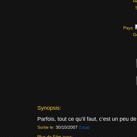
R
Pays:
G
Synopsis:
Parfois, tout ce qu’il faut, c’est un peu 
Sortie le:
30/10/2007
(Usa)
Plus de Film avec: