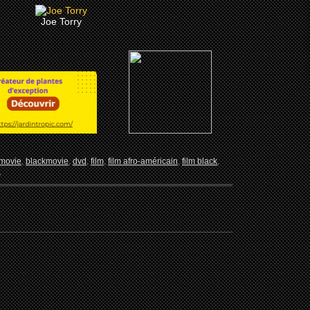
Joe Torry
 movie
,
blackmovie
,
dvd
,
film
,
film afro-américain
,
film black
,
d