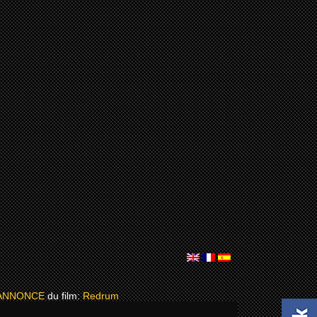
ANNONCE
du film:
Redrum