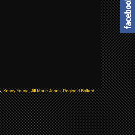
y
, Kenny Young, Jill Marie Jones, Reginald Ballard