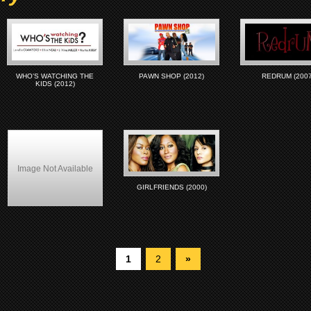
WHO’S WATCHING THE
PAWN SHOP (2012)
REDRUM (2007
KIDS (2012)
Image Not Available
GIRLFRIENDS (2000)
Lockdown (2000)
1
2
»