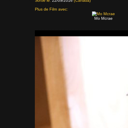
Sortie le:
22/09/2016
(Canada)
Plus de Film avec:
Mo Mcrae