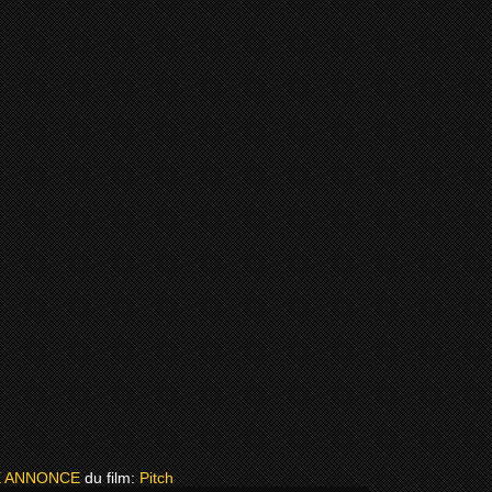
 ANNONCE
du film:
Pitch