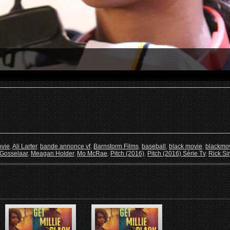
ovie
,
Ali Larter
,
bande annonce vf
,
Barnstorm Films
,
baseball
,
black movie
,
blackmo
Gosselaar
,
Meagan Holder
,
Mo McRae
,
Pitch (2016)
,
Pitch (2016) Série Tv
,
Rick Si