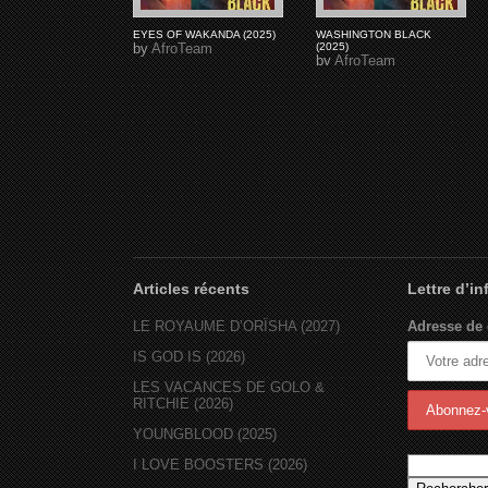
EYES OF WAKANDA (2025)
WASHINGTON BLACK
by
AfroTeam
(2025)
by
AfroTeam
Articles récents
Lettre d’i
LE ROYAUME D’ORÏSHA (2027)
Adresse de 
IS GOD IS (2026)
LES VACANCES DE GOLO &
RITCHIE (2026)
YOUNGBLOOD (2025)
I LOVE BOOSTERS (2026)