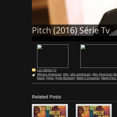
Pitch (2016) Série Tv
Les Séries Tv
African-American
,
Afro
,
afro-américain
,
Afro-American M
black
,
Films
,
Kylie Bunbury
,
Mark Consuelos
,
Mark-Paul 
Related Posts