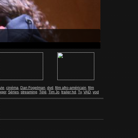
vie
,
cinéma
,
Dan Fogelman
,
dvd
,
film afro-américain
,
film
nger
,
Séries
,
streaming
,
Télé
,
Tim Jo
,
trailer hd
,
Tv
,
VAD
,
vod