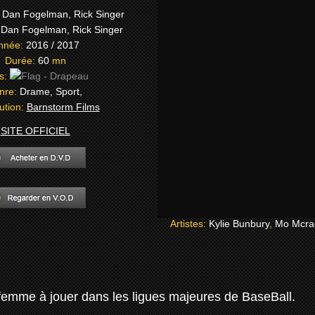
:
Dan Fogelman, Rick Singer
:
Dan Fogelman, Rick Singer
nnée:
2016 / 2017
Durée:
60
mn
s:
nre:
Drame, Sport,
bution:
Barnstorm Films
SITE OFFICIEL
Artistes:
Kylie Bunbury
,
Mo Mcra
femme à jouer dans les ligues majeures de BaseBall.