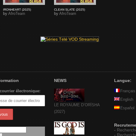
IRONHEART (2025)
CLEAN SLATE (2025)
by
AfroTeam
by
AfroTeam
nformation
NEWS
Langue:
courrier électronique:
Français
English
LE ROYAUME D’ORÏSHA
Español
(2027)
Recruteme
-
Recherch
-
Recherch