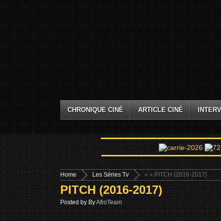
CHRONIQUE CINÉ
ARTICLE CINÉ
INTERV
Home
Les Séries Tv
»
» PITCH (2016-2017)
PITCH (2016-2017)
Posted by By
AfroTeam