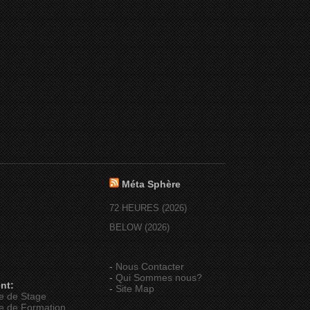
Méta Sphère
72 HEURES (2026)
BELOW (2026)
-
Nous Contacter
-
Qui Sommes nous?
nt:
-
Site Map
e de Stage
e de Formation