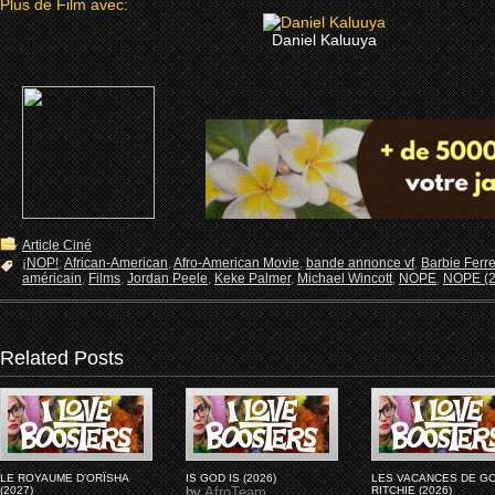
Plus de Film avec:
Daniel Kaluuya
Article Ciné
¡NOP!
,
African-American
,
Afro-American Movie
,
bande annonce vf
,
Barbie Ferre
américain
,
Films
,
Jordan Peele
,
Keke Palmer
,
Michael Wincott
,
NOPE
,
NOPE (2
Related Posts
LE ROYAUME D'ORÏSHA
IS GOD IS (2026)
LES VACANCES DE G
(2027)
by
AfroTeam
RITCHIE (2026)