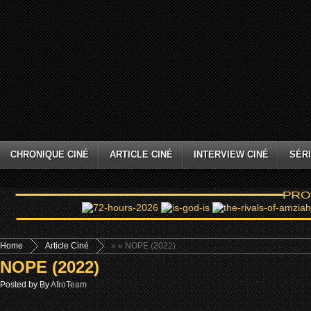
CHRONIQUE CINÉ
ARTICLE CINÉ
INTERVIEW CINÉ
SÉRI
Home
Article Ciné
»
» NOPE (2022)
NOPE (2022)
Posted by By
AfroTeam