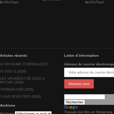
by
AfroTeam
by
AfroTeam
Articles récents
Lettre d’information
LE ROYAUME D’ORÏSHA (2027)
Adresse de courrier électroniqu
IS GOD IS (2026)
LES VACANCES DE GOLO &
RITCHIE (2026)
YOUNGBLOOD (2025)
I LOVE BOOSTERS (2026)
Archives
Trouves ton film en Streaming
Archives