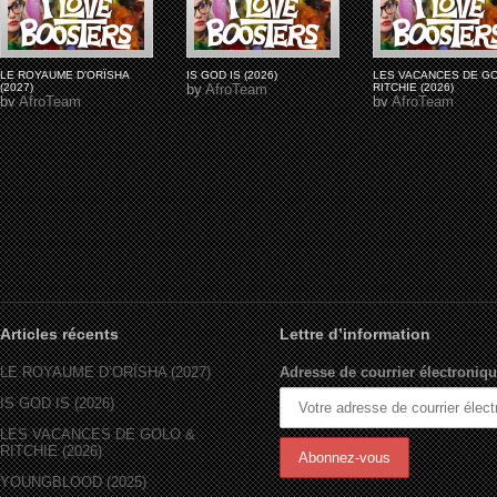
LE ROYAUME D'ORÏSHA
IS GOD IS (2026)
LES VACANCES DE G
(2027)
by
AfroTeam
RITCHIE (2026)
by
AfroTeam
by
AfroTeam
Articles récents
Lettre d’information
LE ROYAUME D’ORÏSHA (2027)
Adresse de courrier électroniqu
IS GOD IS (2026)
LES VACANCES DE GOLO &
RITCHIE (2026)
YOUNGBLOOD (2025)