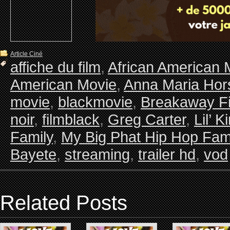
Article Ciné
affiche du film
,
African American 
American Movie
,
Anna Maria Hor
movie
,
blackmovie
,
Breakaway F
noir
,
filmblack
,
Greg Carter
,
Lil’ K
Family
,
My Big Phat Hip Hop Fami
Bayete
,
streaming
,
trailer hd
,
vod
Related Posts