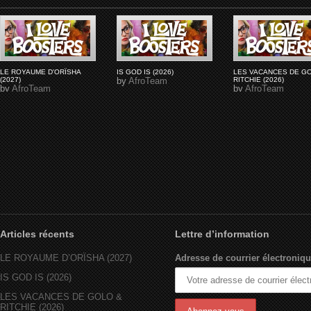
LE ROYAUME D'ORÏSHA
IS GOD IS (2026)
LES VACANCES DE G
(2027)
by
AfroTeam
RITCHIE (2026)
by
AfroTeam
by
AfroTeam
Articles récents
Lettre d’information
LE ROYAUME D’ORÏSHA (2027)
Adresse de courrier électroniqu
IS GOD IS (2026)
LES VACANCES DE GOLO &
RITCHIE (2026)