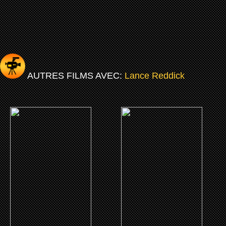
AUTRES FILMS AVEC:
Lance Reddick
(2025)
(2024)
Ballerina
Shirley
CLICK ME
CLICK ME