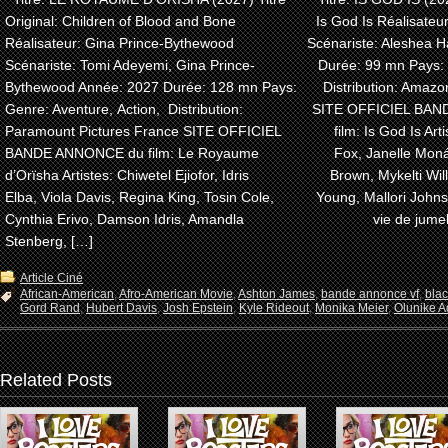
Original: Children of Blood and Bone
Is God Is Réalisateu
Réalisateur: Gina Prince-Bythewood
Scénariste: Aleshea H
Scénariste: Tomi Adeyemi, Gina Prince-
Durée: 99 mn Pays:
Bythewood Année: 2027 Durée: 128 mn Pays:
Distribution: Amaz
Genre: Aventure, Action, Distribution:
SITE OFFICIEL BA
Paramount Pictures France SITE OFFICIEL
film: Is God Is Arti
BANDE ANNONCE du film: Le Royaume
Fox, Janelle Moná
d’Orïsha Artistes: Chiwetel Ejiofor, Idris
Brown, Mykelti Wi
Elba, Viola Davis, Regina King, Tosin Cole,
Young, Mallori John
Cynthia Erivo, Damson Idris, Amandla
vie de jume
Stenberg, […]
Article Ciné
African-American
,
Afro-American Movie
,
Ashton James
,
bande annonce vf
,
bla
Gord Rand
,
Hubert Davis
,
Josh Epstein
,
Kyle Rideout
,
Monika Meier
,
Olunike Ad
Related Posts