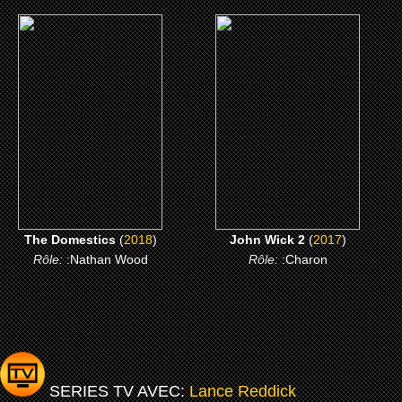
(2018)
(2017)
The Domestics
John Wick 2
CLICK ME
CLICK ME
The Domestics
(
2018
)
John Wick 2
(
2017
)
Rôle:
:Nathan Wood
Rôle:
:Charon
SERIES TV AVEC:
Lance Reddick