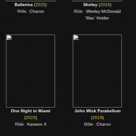
Ballerina
(
2025
)
Shirley
(
2024
)
Rôle:
:Charon
Rôle:
:Wesley McDonald
'Mac' Holder
(2020)
(2019)
One Night in Miami
John Wick Parabellum
CLICK ME
CLICK ME
One Night in Miami
John Wick Parabellum
(
2020
)
(
2019
)
Rôle:
:Kareem X
Rôle:
:Charon