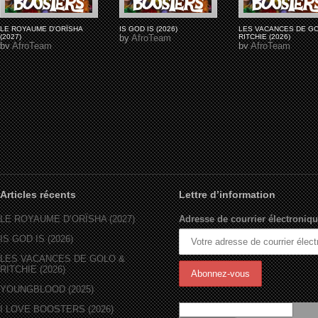
LE ROYAUME D'ORÏSHA
IS GOD IS (2026)
LES VACANCES DE G
(2027)
by
AfroTeam
RITCHIE (2026)
by
AfroTeam
by
AfroTeam
Articles récents
Lettre d’information
LE ROYAUME D’ORÏSHA (2027)
Adresse de courrier électroniqu
IS GOD IS (2026)
LES VACANCES DE GOLO &
RITCHIE (2026)
YOUNGBLOOD (2025)
I LOVE BOOSTERS (2026)