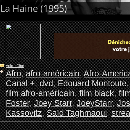
La Haine (1995)
Article Ciné
Afro
,
afro-américain
,
Afro-Americ
Canal +
,
dvd
,
Edouard Montoute
film afro-américain
,
film black
,
fil
Foster
,
Joey Starr
,
JoeyStarr
,
Jos
Kassovitz
,
Saïd Taghmaoui
,
stre