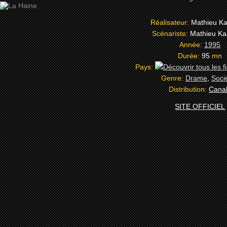
Réalisateur:
Mathieu Ka
Scénariste:
Mathieu Ka
Année:
1995
Durée:
95
mn
Pays:
Genre:
Drame
,
Soci
Distribution:
Cana
SITE OFFICIEL