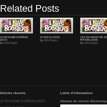
Related Posts
LE ROYAUME D'ORÏSHA
IS GOD IS (2026)
LES VACANCES DE G
(2027)
by
AfroTeam
RITCHIE (2026)
by
AfroTeam
by
AfroTeam
Articles récents
Lettre d’information
LE ROYAUME D’ORÏSHA (2027)
Adresse de courrier électroniqu