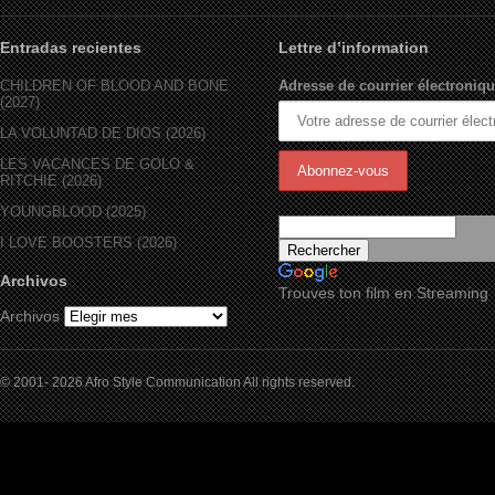
Entradas recientes
Lettre d’information
CHILDREN OF BLOOD AND BONE
Adresse de courrier électroniqu
(2027)
LA VOLUNTAD DE DIOS (2026)
LES VACANCES DE GOLO &
RITCHIE (2026)
YOUNGBLOOD (2025)
I LOVE BOOSTERS (2026)
Archivos
Trouves ton film en Streaming
Archivos
© 2001- 2026 Afro Style Communication All rights reserved.