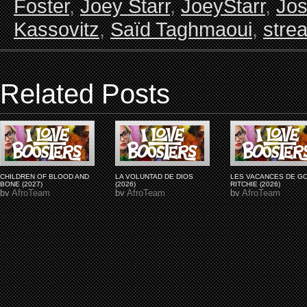
Foster
,
Joey Starr
,
JoeyStarr
,
Jos
Kassovitz
,
Saïd Taghmaoui
,
stre
Related Posts
CHILDREN OF BLOOD AND
LA VOLUNTAD DE DIOS
LES VACANCES DE G
BONE (2027)
(2026)
RITCHIE (2026)
by
AfroTeam
by
AfroTeam
by
AfroTeam