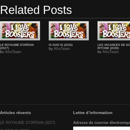
Related Posts
LE ROYAUME D'ORÏSHA
IS GOD IS (2026)
LES VACANCES DE G
(2027)
by
AfroTeam
RITCHIE (2026)
by
AfroTeam
by
AfroTeam
Articles récents
Lettre d’information
LE ROYAUME D’ORÏSHA (2027)
Adresse de courrier électroniqu