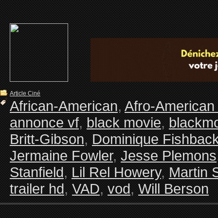
Article Ciné
African-American
,
Afro-American
annonce vf
,
black movie
,
blackm
Britt-Gibson
,
Dominique Fishbac
Jermaine Fowler
,
Jesse Plemons
Stanfield
,
Lil Rel Howery
,
Martin 
trailer hd
,
VAD
,
vod
,
Will Berson