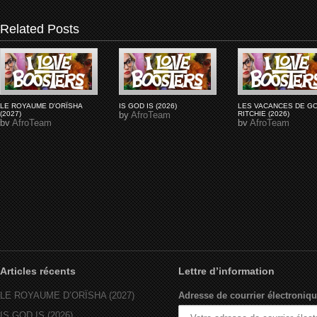
Related Posts
LE ROYAUME D'ORÏSHA
IS GOD IS (2026)
LES VACANCES DE G
(2027)
by
AfroTeam
RITCHIE (2026)
by
AfroTeam
by
AfroTeam
Articles récents
Lettre d’information
LE ROYAUME D’ORÏSHA (2027)
Adresse de courrier électroniqu
IS GOD IS (2026)