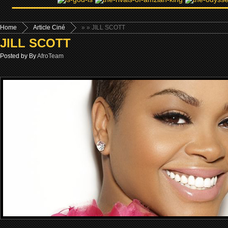
Home
Article Ciné
»
» JILL SCOTT
JILL SCOTT
Posted by By
AfroTeam