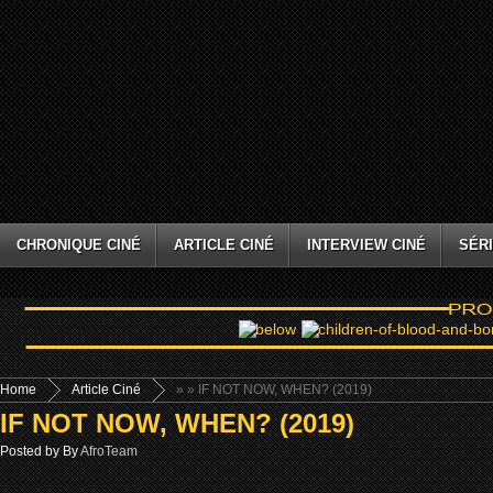
CHRONIQUE CINÉ
ARTICLE CINÉ
INTERVIEW CINÉ
SÉRI
Home
Article Ciné
»
» IF NOT NOW, WHEN? (2019)
IF NOT NOW, WHEN? (2019)
Posted by By
AfroTeam