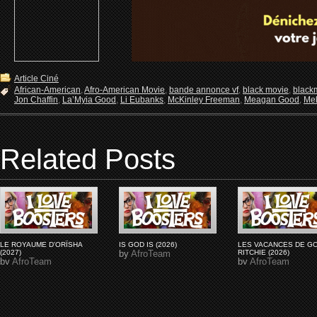
Article Ciné
African-American
,
Afro-American Movie
,
bande annonce vf
,
black movie
,
black
Jon Chaffin
,
La’Myia Good
,
Li Eubanks
,
McKinley Freeman
,
Meagan Good
,
Me
Related Posts
LE ROYAUME D'ORÏSHA
IS GOD IS (2026)
LES VACANCES DE G
(2027)
by
AfroTeam
RITCHIE (2026)
by
AfroTeam
by
AfroTeam