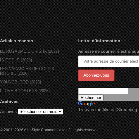
Articles récents
Lettre d’information
LE ROYAUME D’ORÏSHA (2027)
Adresse de courrier électroniqu
IS GOD IS (2026)
LES VACANCES DE GOLO &
RITCHIE (2026)
YOUNGBLOOD (2025)
I LOVE BOOSTERS (2026)
Archives
Trouves ton film en Streaming
Archives
© 2001- 2026 Afro Style Communication All rights reserved.