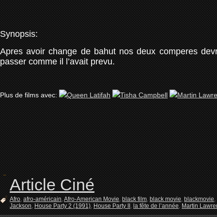
Synopsis:
Apres avoir change de bahut nos deux comperes devron
passer comme il l’avait prevu.
Plus de films avec:
Article Ciné
Afro
,
afro-américain
,
Afro-American Movie
,
black film
,
black movie
,
blackmovie
,
Jackson
,
House Party 2 (1991)
,
House Party II
,
la fête de l’année
,
Martin Lawre