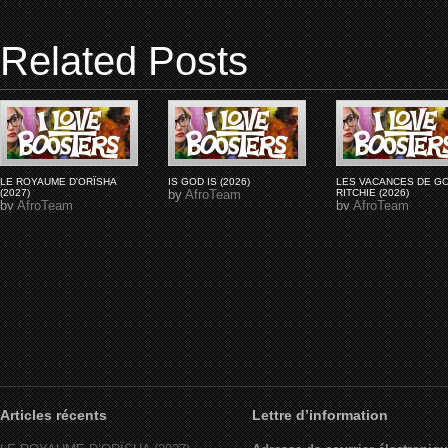
Related Posts
LE ROYAUME D'ORÏSHA
IS GOD IS (2026)
LES VACANCES DE G
(2027)
by
AfroTeam
RITCHIE (2026)
by
AfroTeam
by
AfroTeam
Articles récents
Lettre d’information