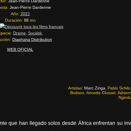
ctor:
Jean-Pierre Dardenne
ista:
Jean-Pierre Dardenne
Año:
2022
Duración:
88
mn
specie:
Drame
,
Société
,
bución:
Diaphana Distribution
WEB OFICIAL
Artistas:
Marc Zinga
, Pablo Schils
Bodson, Annette Closset, Adrien
Ngind
te que han llegado solos desde África enfrentan su inve