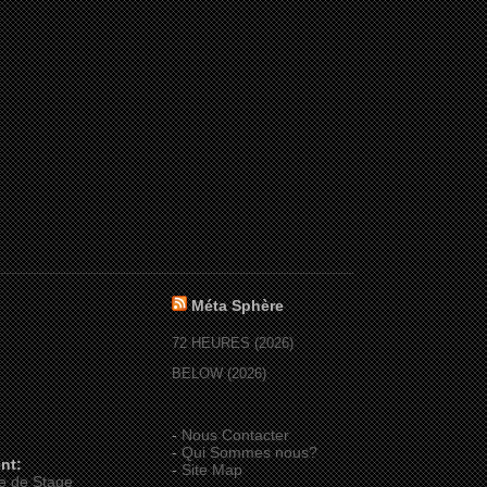
Méta Sphère
72 HEURES (2026)
BELOW (2026)
-
Nous Contacter
-
Qui Sommes nous?
nt:
-
Site Map
e de Stage