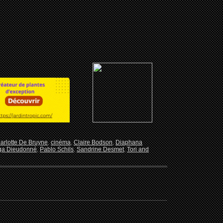
arlotte De Bruyne
,
cinéma
,
Claire Bodson
,
Diaphana
ga Dieudonné
,
Pablo Schils
,
Sandrine Desmet
,
Tori and