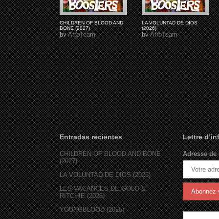
CHILDREN OF BLOOD AND
LA VOLUNTAD DE DIOS
BONE (2027)
(2026)
by
AfroTeam
by
AfroTeam
Entradas recientes
Lettre d’i
CHILDREN OF BLOOD AND BONE
Adresse de 
(2027)
LA VOLUNTAD DE DIOS (2026)
LES VACANCES DE GOLO &
RITCHIE (2026)
YOUNGBLOOD (2025)