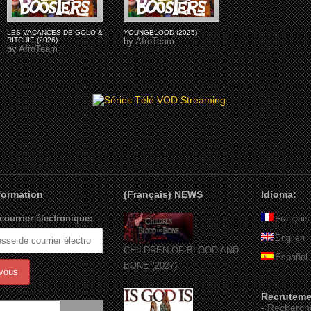
LES VACANCES DE GOLO &
YOUNGBLOOD (2025)
RITCHIE (2026)
by
AfroTeam
by
AfroTeam
nformation
(Français) NEWS
Idioma:
courrier électronique:
Français
English
CHILDREN OF BLOOD AND
Español
BONE (2027)
Recruteme
-
Recherch