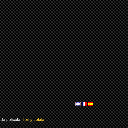
de película:
Tori y Lokita