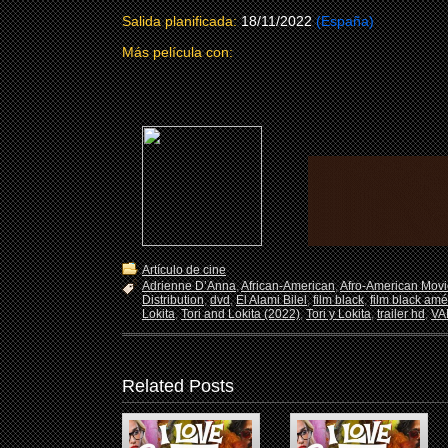
Salida planificada:
18/11/2022
(España)
Más película con:
Artículo de cine
Adrienne D’Anna
,
African-American
,
Afro-American Movi
Distribution
,
dvd
,
El Alami Bilel
,
film black
,
film black amé
Lokita
,
Tori and Lokita (2022)
,
Tori y Lokita
,
trailer hd
,
VA
Related Posts