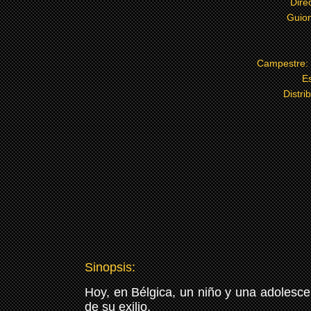
Dire
Guion
Campestre:
E
Distri
Sinopsis:
Hoy, en Bélgica, un niño y una adolescen
de su exilio.