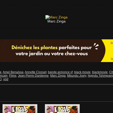
Marc Zinga
e
,
Amel Benaïssa
,
Annette Closset
,
bande annonce vf
,
black movie
,
blackmovie
,
Ch
ricain
,
Films
,
Jean-Pierre Dardenne
,
Marc Zinga
,
Mbundu Joely
,
Ngindu Tshimpan
D
,
vod