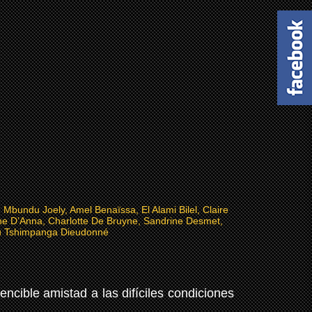
, Mbundu Joely, Amel Benaïssa, El Alami Bilel, Claire
ne D’Anna, Charlotte De Bruyne, Sandrine Desmet,
u Tshimpanga Dieudonné
ncible amistad a las difíciles condiciones