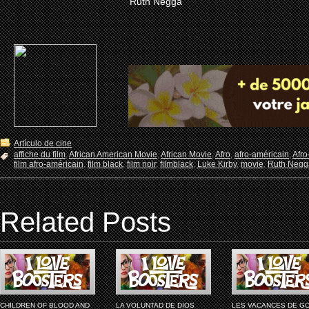
Ruth Negga
Artículo de cine
affiche du film
,
African American Movie
,
African Movie
,
Afro
,
afro-américain
,
Afro
film afro-américain
,
film black
,
film noir
,
filmblack
,
Luke Kirby
,
movie
,
Ruth Negg
Related Posts
CHILDREN OF BLOOD AND
LA VOLUNTAD DE DIOS
LES VACANCES DE G