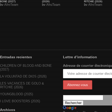
BONE (2027)
(2026)
RITCHIE (2026)
by
AfroTeam
by
AfroTeam
by
AfroTeam
Entradas recientes
Lettre d’information
CHILDREN OF BLOOD AND BONE
Adresse de courrier électroniqu
(2027)
LA VOLUNTAD DE DIOS (2026)
LES VACANCES DE GOLO &
RITCHIE (2026)
YOUNGBLOOD (2025)
I LOVE BOOSTERS (2026)
Archivos