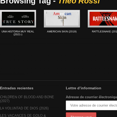
Browsing Tag -
Theo Rossi
UNA HISTORIA MUY REAL
AMERICAN SKIN (2019)
RATTLESNAKE (201
(2021-)
Entradas recientes
Lettre d’information
CHILDREN OF BLOOD AND BONE
Adresse de courrier électroniqu
(2027)
LA VOLUNTAD DE DIOS (2026)
LES VACANCES DE GOLO &