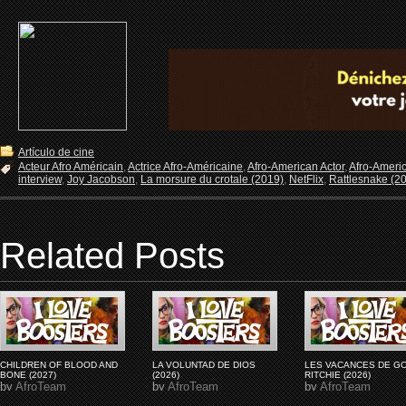
Artículo de cine
Acteur Afro Américain
,
Actrice Afro-Américaine
,
Afro-American Actor
,
Afro-Americ
interview
,
Joy Jacobson
,
La morsure du crotale (2019)
,
NetFlix
,
Rattlesnake (2
Related Posts
CHILDREN OF BLOOD AND
LA VOLUNTAD DE DIOS
LES VACANCES DE G
BONE (2027)
(2026)
RITCHIE (2026)
by
AfroTeam
by
AfroTeam
by
AfroTeam