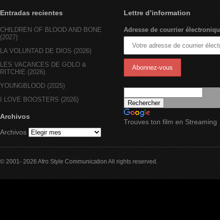
Entradas recientes
Lettre d’information
CHILDREN OF BLOOD AND BONE
Adresse de courrier électroniqu
(2027)
LA VOLUNTAD DE DIOS (2026)
LES VACANCES DE GOLO &
RITCHIE (2026)
YOUNGBLOOD (2025)
I LOVE BOOSTERS (2026)
Archivos
Trouves ton film en Streaming
Archivos
© 2001- 2026 Afro Style Communication All rights reserved.