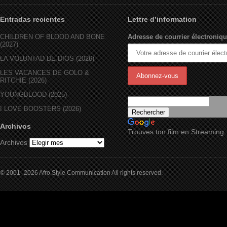
Entradas recientes
Lettre d’information
CHILDREN OF BLOOD AND BONE
Adresse de courrier électroniqu
(2027)
LA VOLUNTAD DE DIOS (2026)
LES VACANCES DE GOLO &
RITCHIE (2026)
YOUNGBLOOD (2025)
I LOVE BOOSTERS (2026)
Archivos
Trouves ton film en Streaming
Archivos
© 2001- 2026 Afro Style Communication All rights reserved.