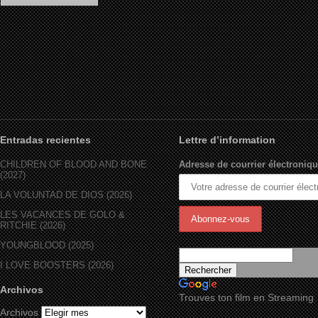
(Français) Il était une fois le
Bronx (1994)
Entradas recientes
Lettre d’information
CHILDREN OF BLOOD AND BONE
Adresse de courrier électroniqu
(2027)
LA VOLUNTAD DE DIOS (2026)
LES VACANCES DE GOLO &
RITCHIE (2026)
YOUNGBLOOD (2025)
I LOVE BOOSTERS (2026)
Archivos
Trouves ton film en Streaming
Archivos