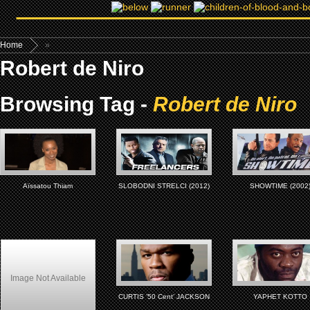
Home
»
Robert de Niro
Browsing Tag -
Robert de Niro
Aïssatou Thiam
SLOBODNI STRELCI (2012)
SHOWTIME (2002
Image Not Available
CURTIS ’50 Cent’ JACKSON
YAPHET KOTTO