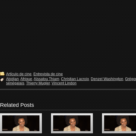
Artículo de cine
,
Entrevista de cine
Abidjan
,
Afrique
,
Aïssatou Thiam
,
Christian Lacroix
,
Denzel Washington
,
Grégo
sénégalais
,
Thierry Mugler
,
Vincent Lindon
Related Posts