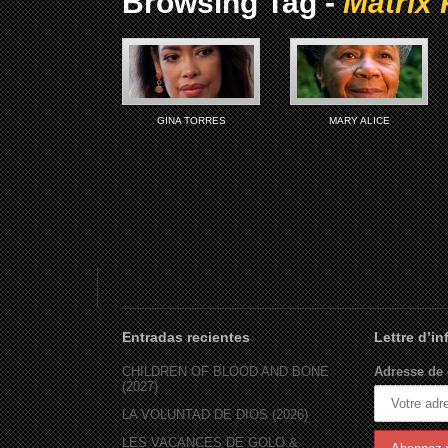
Browsing Tag -
Matrix 
GINA TORRES
MARY ALICE
Entradas recientes
Lettre d’i
CHILDREN OF BLOOD AND BONE
Adresse de 
(2027)
LA VOLUNTAD DE DIOS (2026)
LES VACANCES DE GOLO &