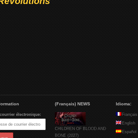
Revolutions
nformation
(Français) NEWS
Idioma:
courrier électronique:
Français
English
CHILDREN OF BLOOD AND
Español
BONE (2027)