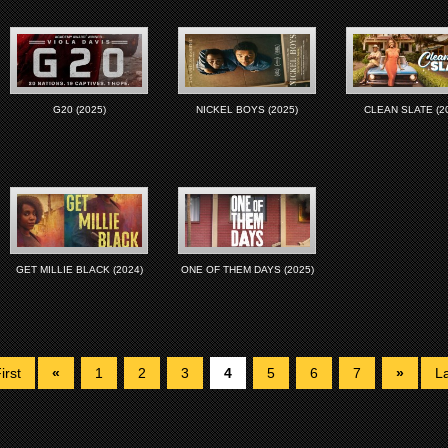
G20 (2025)
NICKEL BOYS (2025)
CLEAN SLATE (2
GET MILLIE BLACK (2024)
ONE OF THEM DAYS (2025)
irst
«
1
2
3
4
5
6
7
»
La