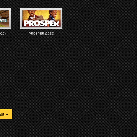
025)
PROSPER (2025)
st »